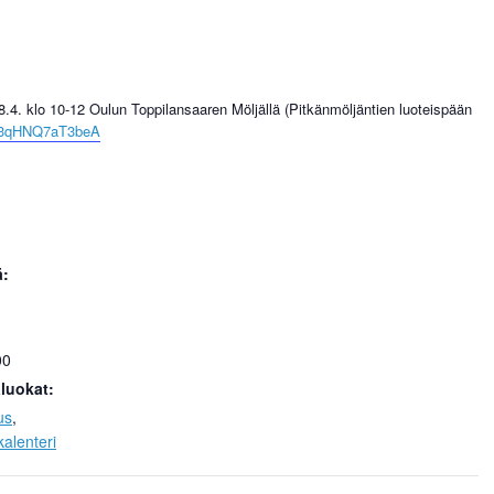
a 8.4. klo 10-12 Oulun Toppilansaaren Möljällä (Pitkänmöljäntien luoteispään
Ad3qHNQ7aT3beA
ä:
00
luokat:
us
,
alenteri