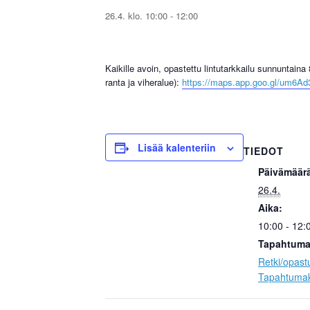
26.4. klo. 10:00
-
12:00
Kaikille avoin, opastettu lintutarkkailu sunnuntain
ranta ja viheralue):
https://maps.app.goo.gl/um6
Lisää kalenteriin
TIEDOT
Päivämäär
26.4.
Aika:
10:00 - 12:
Tapahtuma
Retki/opast
Tapahtumak