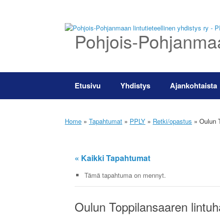
Skip
to
content
Pohjois-Pohjanmaan
Etusivu
Yhdistys
Ajankohtaista
Home
»
Tapahtumat
»
PPLY
»
Retki/opastus
»
Oulun T
« Kaikki Tapahtumat
Tämä tapahtuma on mennyt.
Oulun Toppilansaaren lintuha