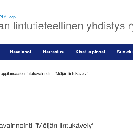
 lintutieteellinen yhdistys 
Havainnot
Harrastus
Kisat ja pinnat
Suojelu
oppilansaaren lintuhavainnointi ”Möljän lintukävely”
vainnointi ”Möljän lintukävely”