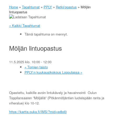
Home
»
Tapahtumat
»
PPLY
»
Retki/opastus
»
Möljän
lintuopastus
« Kaikki Tapahtumat
Tämä tapahtuma on mennyt.
Möljän lintuopastus
11.5.2025 klo. 10:00
-
12:00
«
Tornien taisto
PPLY:n kuukausikokous Loppulassa
»
Opastettu, kaikille avoin lintukävely ja havainnointi Oulun
Toppilansaaren ”Möljällä” (Pitkänmöljäntien luoteispään ranta ja
viheralue) klo 10-12.
https://kartta.ouka.fi/IMS/?mid=edbd3