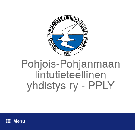
Skip
to
content
Pohjois-Pohjanmaan
lintutieteellinen
yhdistys ry - PPLY
Menu