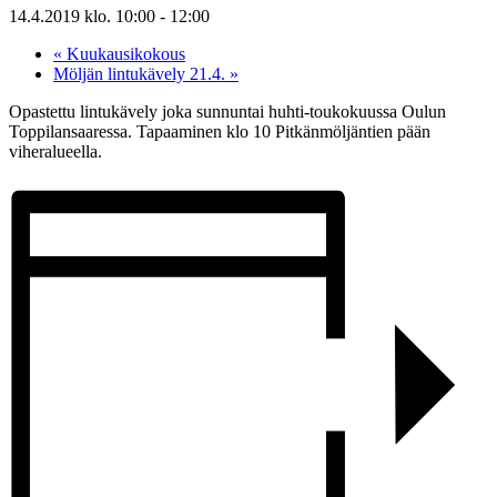
14.4.2019 klo. 10:00
-
12:00
«
Kuukausikokous
Möljän lintukävely 21.4.
»
Opastettu lintukävely joka sunnuntai huhti-toukokuussa Oulun
Toppilansaaressa. Tapaaminen klo 10 Pitkänmöljäntien pään
viheralueella.