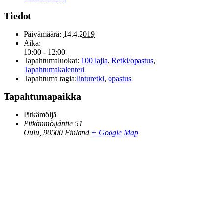
Tiedot
Päivämäärä:
14.4.2019
Aika:
10:00 - 12:00
Tapahtumaluokat:
100 lajia
,
Retki/opastus
,
Tapahtumakalenteri
Tapahtuma tagia:
linturetki
,
opastus
Tapahtumapaikka
Pitkämöljä
Pitkänmöljäntie 51
Oulu
,
90500
Finland
+ Google Map