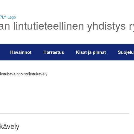
 lintutieteellinen yhdistys 
Havainnot
Harrastus
Kisat ja pinnat
Suojelu
intuhavainnointi/lintukävely
ukävely