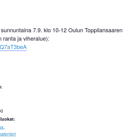
ilu sunnuntaina 7.9. klo 10-12 Oulun Toppilansaaren
 ranta ja viheralue):
HNQ7aT3beA
ä:
00
luokat:
us
,
alenteri