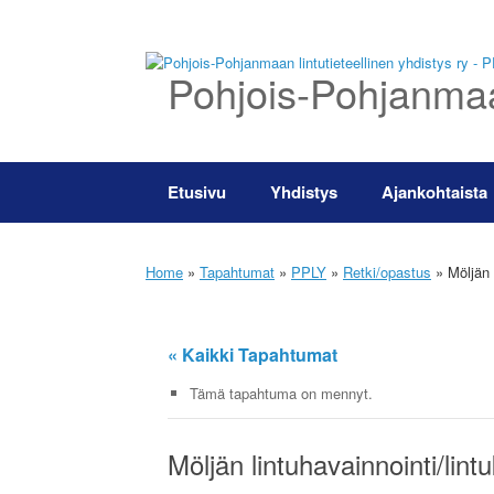
Skip
to
content
Pohjois-Pohjanmaan
Etusivu
Yhdistys
Ajankohtaista
Home
»
Tapahtumat
»
PPLY
»
Retki/opastus
»
Möljän l
« Kaikki Tapahtumat
Tämä tapahtuma on mennyt.
Möljän lintuhavainnointi/lint