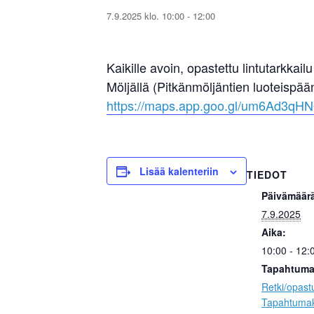
7.9.2025 klo. 10:00
-
12:00
Kaikille avoin, opastettu lintutarkka
Möljällä (Pitkänmöljäntien luoteispään
https://maps.app.goo.gl/um6Ad3q
Lisää kalenteriin
TIEDOT
Päivämäär
7.9.2025
Aika:
10:00 - 12:
Tapahtuma
Retki/opast
Tapahtumak