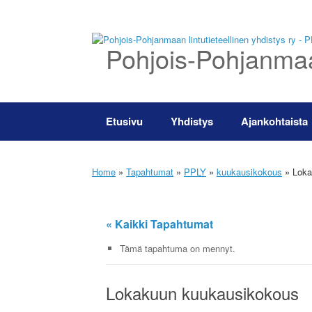
Skip
to
content
Pohjois-Pohjanmaan
Etusivu
Yhdistys
Ajankohtaista
Home
»
Tapahtumat
»
PPLY
»
kuukausikokous
»
Loka
« Kaikki Tapahtumat
Tämä tapahtuma on mennyt.
Lokakuun kuukausikokous