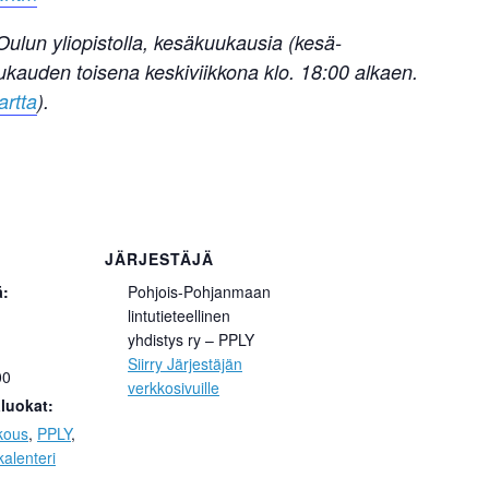
ulun yliopistolla, kesäkuukausia (kesä-
ukauden toisena keskiviikkona klo. 18:00 alkaen.
artta
).
JÄRJESTÄJÄ
ä:
Pohjois-Pohjanmaan
lintutieteellinen
yhdistys ry – PPLY
Siirry Järjestäjän
00
verkkosivuille
luokat:
kous
,
PPLY
,
alenteri