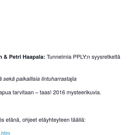
Tunnelmia PPLY:n syysretkeltä
 & Petri Haapala:
ä sekä paikallisia lintuharrastajia
pua tarvitaan – taas! 2016 mysteerikuvia.
s etänä, ohjeet etäyhteyteen täällä:
y.htm