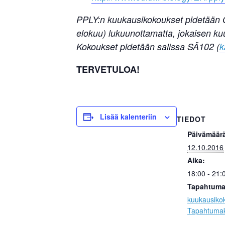
PPLY:n kuukausikokoukset pidetään O
elokuu) lukuunottamatta, jokaisen ku
Kokoukset pidetään salissa SÄ102 (
k
TERVETULOA!
Lisää kalenteriin
TIEDOT
Päivämäär
12.10.2016
Aika:
18:00 - 21:
Tapahtuma
kuukausiko
Tapahtumak