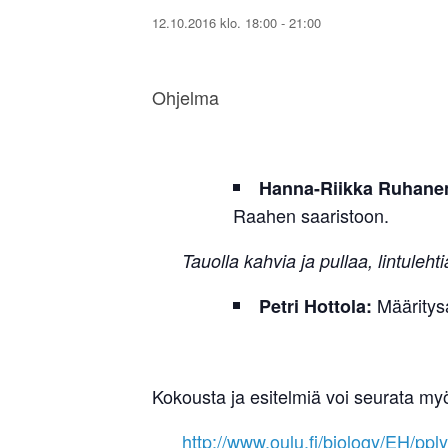
12.10.2016 klo. 18:00
-
21:00
Ohjelma
Hanna-Riikka Ruhanen
Raahen saaristoon.
Tauolla kahvia ja pullaa, lintulehti
Määritysa
Petri Hottola:
Kokousta ja esitelmiä voi seurata myö
http://www.oulu.fi/biology/EH/ppl