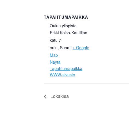
TAPAHTUMAPAIKKA
Oulun yliopisto
Erkki Koiso-Kanttilan
katu 7
oulu
,
Suomi
+ Google
Map
Näytä
Tapahtumapaikka
WWW-sivusto
Lokakisa