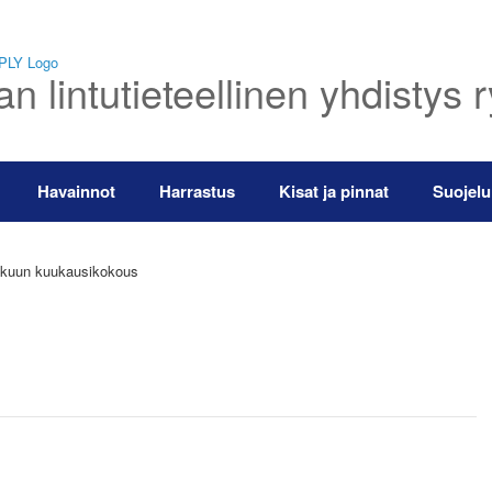
 lintutieteellinen yhdistys 
Havainnot
Harrastus
Kisat ja pinnat
Suojelu
kuun kuukausikokous