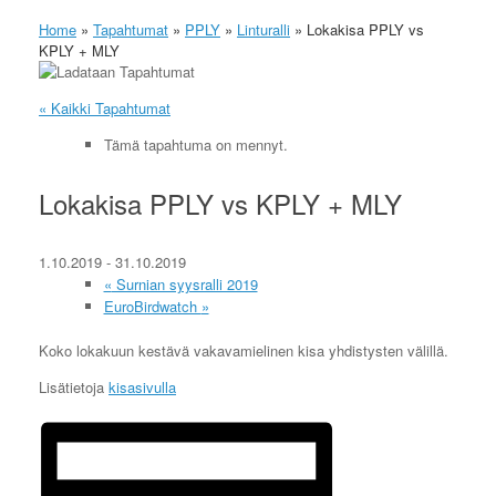
Home
»
Tapahtumat
»
PPLY
»
Linturalli
»
Lokakisa PPLY vs
KPLY + MLY
« Kaikki Tapahtumat
Tämä tapahtuma on mennyt.
Lokakisa PPLY vs KPLY + MLY
1.10.2019
-
31.10.2019
«
Surnian syysralli 2019
EuroBirdwatch
»
Koko lokakuun kestävä vakavamielinen kisa yhdistysten välillä.
Lisätietoja
kisasivulla