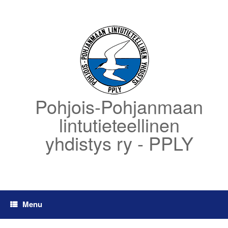
Skip
to
content
Pohjois-Pohjanmaan
lintutieteellinen
yhdistys ry - PPLY
Menu