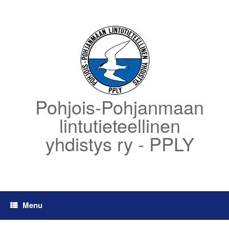
Skip
to
content
Pohjois-Pohjanmaan
lintutieteellinen
yhdistys ry - PPLY
Menu