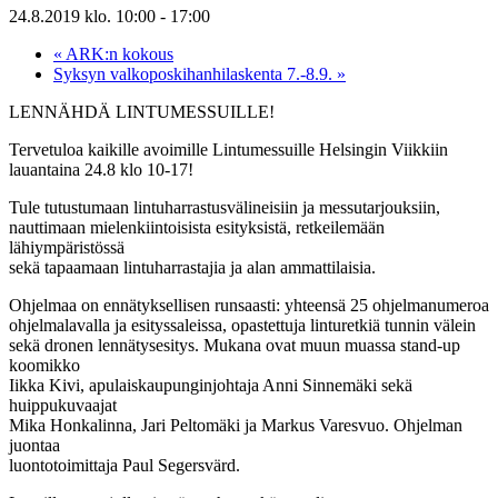
24.8.2019 klo. 10:00
-
17:00
«
ARK:n kokous
Syksyn valkoposkihanhilaskenta 7.-8.9.
»
LENNÄHDÄ LINTUMESSUILLE!
Tervetuloa kaikille avoimille Lintumessuille Helsingin Viikkiin
lauantaina 24.8 klo 10-17!
Tule tutustumaan lintuharrastusvälineisiin ja messutarjouksiin,
nauttimaan mielenkiintoisista esityksistä, retkeilemään
lähiympäristössä
sekä tapaamaan lintuharrastajia ja alan ammattilaisia.
Ohjelmaa on ennätyksellisen runsaasti: yhteensä 25 ohjelmanumeroa
ohjelmalavalla ja esityssaleissa, opastettuja linturetkiä tunnin välein
sekä dronen lennätysesitys. Mukana ovat muun muassa stand-up
koomikko
Iikka Kivi, apulaiskaupunginjohtaja Anni Sinnemäki sekä
huippukuvaajat
Mika Honkalinna, Jari Peltomäki ja Markus Varesvuo. Ohjelman
juontaa
luontotoimittaja Paul Segersvärd.