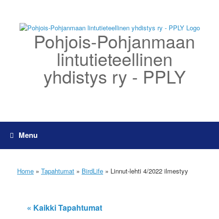
Skip
to
content
Pohjois-Pohjanmaan
lintutieteellinen
yhdistys ry - PPLY
Menu
Home
»
Tapahtumat
»
BirdLife
»
Linnut-lehti 4/2022 ilmestyy
« Kaikki Tapahtumat