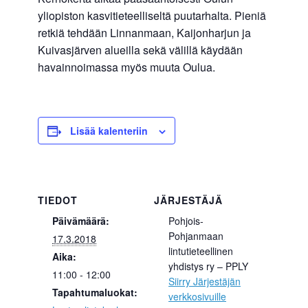
yliopiston kasvitieteelliseltä puutarhalta. Pieniä
retkiä tehdään Linnanmaan, Kaijonharjun ja
Kuivasjärven alueilla sekä välillä käydään
havainnoimassa myös muuta Oulua.
Lisää kalenteriin
TIEDOT
JÄRJESTÄJÄ
Päivämäärä:
Pohjois-
Pohjanmaan
17.3.2018
lintutieteellinen
Aika:
yhdistys ry – PPLY
11:00 - 12:00
Siirry Järjestäjän
Tapahtumaluokat:
verkkosivuille