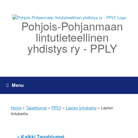
Skip
to
content
Pohjois-Pohjanmaan
lintutieteellinen
yhdistys ry - PPLY
Menu
Home
»
Tapahtumat
»
PPLY
»
Lasten lintukerho
»
Lasten
lintukerho
« Kaikki Tapahtumat