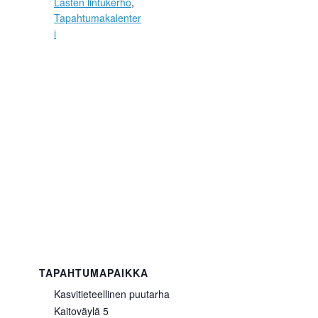
Lasten lintukerho
,
Tapahtumakalenter
i
TAPAHTUMAPAIKKA
Kasvitieteellinen puutarha
Kaitoväylä 5