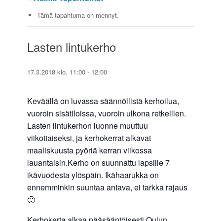
Tämä tapahtuma on mennyt.
Lasten lintukerho
17.3.2018 klo. 11:00
-
12:00
Keväällä on luvassa säännöllistä kerhoilua,
vuoroin sisätiloissa, vuoroin ulkona retkeillen.
Lasten lintukerhon luonne muuttuu
viikottaiseksi, ja kerhokerrat alkavat
maaliskuusta pyöriä kerran viikossa
lauantaisin.Kerho on suunnattu lapsille 7
ikävuodesta ylöspäin. Ikähaarukka on
ennemminkin suuntaa antava, ei tarkka rajaus
🙂
Kerhokerta alkaa pääsääntöisesti Oulun