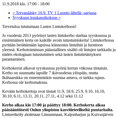
11.9.2018 klo. 17:00
-
18:00
«
Tervapääsky 10.9. TV 1 Luonto lähellä -sarjassa
Syyskuun kuukausikokous
»
Tervetuloa tututumaan Lasten Lintukerhoon!
Jo vuodesta 2013 pyörinyt lasten lintukerho starttaa syyskuussa ja
ensimmäinen kerta on kaikille avoin tutustumiskerta! Lintukerhossa
pyritään herättämään lapsissa kiinnostus lintuihin ja luontoon
yleensä. Kerhotoiminnan pääasiallinen sisältö oli lintujen tarkkailu ja
niiden ekologiaan tutustuminen sekä lasten lintutietämyksen
parantaminen.
Kerhokerrat alkavat syyskuussa pyöriä kerran viikossa tiistaisin.
Kerho on suunnattu lapsille 7 ikävuodesta ylöspäin, mutta
Ikähaarukka on ennemminkin suuntaa antava, ei tarkka rajaus.
Kerhossa ole kerhomaksua.
Kevään kerhokertoja ovat tiistait 11.9, 18.9, 25.9, 9.10, 16.10,
30.10, 6.11, 13.11, 20.11, 27.11, 4.12 sekä 11.12
Kerho alkaa klo 17:00 ja päättyy 18:00. Kerhokerta alkaa
pääsääntöisesti Oulun yliopiston kasvitieteelliseltä puutarhalta.
Linturetkeily aloitetaan Linnanmaan, Kaijonharjun ja Kuivasjärven