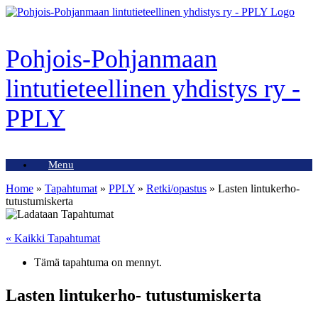
Skip
to
content
Pohjois-Pohjanmaan
lintutieteellinen yhdistys ry -
PPLY
Menu
Home
»
Tapahtumat
»
PPLY
»
Retki/opastus
»
Lasten lintukerho-
tutustumiskerta
« Kaikki Tapahtumat
Tämä tapahtuma on mennyt.
Lasten lintukerho- tutustumiskerta