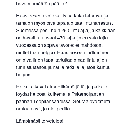
havaintomäärän päälle?
Haasteeseen voi osallistua kuka tahansa, ja
tämä on myös oiva tapa aloittaa lintuharrastus.
Suomessa pesii noin 250 lintulajia, ja kaikkiaan
on havaittu runsaat 470 lajia, joten sata lajia
vuodessa on sopiva tavoite: ei mahdoton,
muttei ihan helppo. Haasteeseen tarttuminen
on oivallinen tapa kartuttaa omaa lintulajien
tunnistustaitoa ja näillä retkillä lajistoa karttuu
helposti.
Retket alkavat aina Pitkämöljältä, ja paikalle
löydät helposti kulkemalla Pitkämöljäntien
päähän Toppilansaaressa. Seuraa pyörätietä
rantaan asti, ja olet perillä.
Lämpimästi tervetuloa!