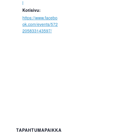
i
Kotisivu:
https://www.facebo
ok.com/events/572
205833143597/
TAPAHTUMAPAIKKA