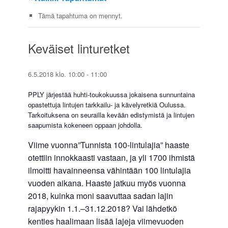
Tämä tapahtuma on mennyt.
Keväiset linturetket
6.5.2018 klo. 10:00
-
11:00
PPLY järjestää huhti-toukokuussa jokaisena sunnuntaina
opastettuja lintujen tarkkailu- ja kävelyretkiä Oulussa.
Tarkoituksena on seurailla kevään edistymistä ja lintujen
saapumista kokeneen oppaan johdolla.
Viime vuonna”Tunnista 100-lintulajia” haaste
otettiin innokkaasti vastaan, ja yli 1700 ihmistä
ilmoitti havainneensa vähintään 100 lintulajia
vuoden aikana. Haaste jatkuu myös vuonna
2018, kuinka moni saavuttaa sadan lajin
rajapyykin 1.1.–31.12.2018? Vai lähdetkö
kenties haalimaan lisää lajeja viimevuoden