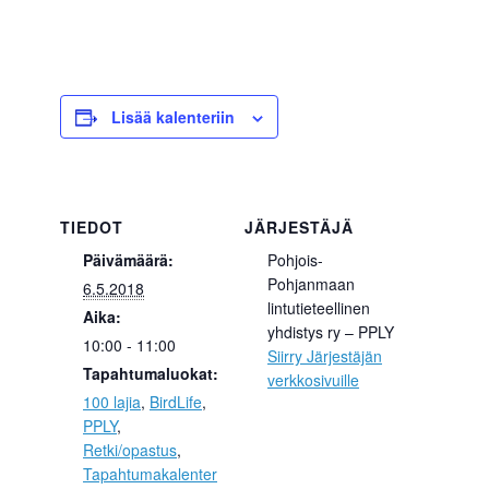
Lisää kalenteriin
TIEDOT
JÄRJESTÄJÄ
Päivämäärä:
Pohjois-
Pohjanmaan
6.5.2018
lintutieteellinen
Aika:
yhdistys ry – PPLY
10:00 - 11:00
Siirry Järjestäjän
Tapahtumaluokat:
verkkosivuille
100 lajia
,
BirdLife
,
PPLY
,
Retki/opastus
,
Tapahtumakalenter