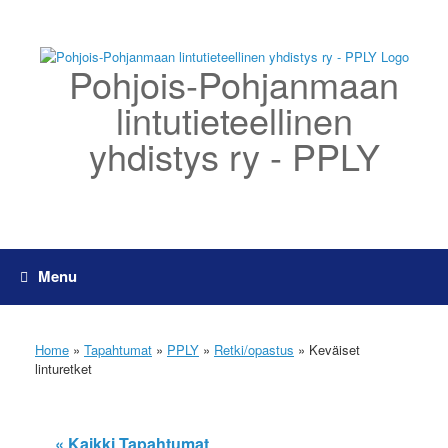
Skip
to
content
Pohjois-Pohjanmaan
lintutieteellinen
yhdistys ry - PPLY
Menu
Home
»
Tapahtumat
»
PPLY
»
Retki/opastus
»
Keväiset
linturetket
« Kaikki Tapahtumat