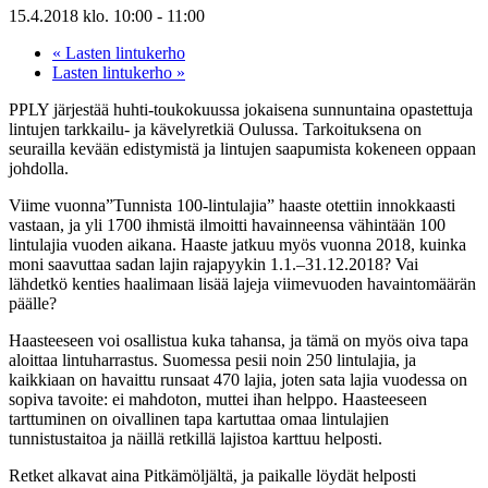
15.4.2018 klo. 10:00
-
11:00
«
Lasten lintukerho
Lasten lintukerho
»
PPLY järjestää huhti-toukokuussa jokaisena sunnuntaina opastettuja
lintujen tarkkailu- ja kävelyretkiä Oulussa. Tarkoituksena on
seurailla kevään edistymistä ja lintujen saapumista kokeneen oppaan
johdolla.
Viime vuonna”Tunnista 100-lintulajia” haaste otettiin innokkaasti
vastaan, ja yli 1700 ihmistä ilmoitti havainneensa vähintään 100
lintulajia vuoden aikana. Haaste jatkuu myös vuonna 2018, kuinka
moni saavuttaa sadan lajin rajapyykin 1.1.–31.12.2018? Vai
lähdetkö kenties haalimaan lisää lajeja viimevuoden havaintomäärän
päälle?
Haasteeseen voi osallistua kuka tahansa, ja tämä on myös oiva tapa
aloittaa lintuharrastus. Suomessa pesii noin 250 lintulajia, ja
kaikkiaan on havaittu runsaat 470 lajia, joten sata lajia vuodessa on
sopiva tavoite: ei mahdoton, muttei ihan helppo. Haasteeseen
tarttuminen on oivallinen tapa kartuttaa omaa lintulajien
tunnistustaitoa ja näillä retkillä lajistoa karttuu helposti.
Retket alkavat aina Pitkämöljältä, ja paikalle löydät helposti