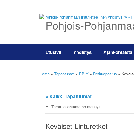
Skip
to
content
Pohjois-Pohjanmaan
Etusivu
Yhdistys
Ajankohtaista
Home
»
Tapahtumat
»
PPLY
»
Retki/opastus
»
Keväise
« Kaikki Tapahtumat
Tämä tapahtuma on mennyt.
Keväiset Linturetket