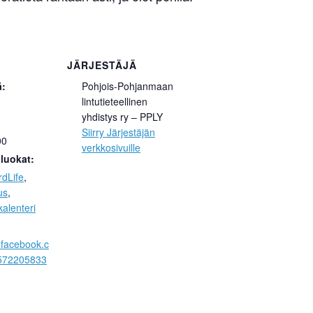
JÄRJESTÄJÄ
ä:
Pohjois-Pohjanmaan
lintutieteellinen
yhdistys ry – PPLY
Siirry Järjestäjän
00
verkkosivuille
luokat:
rdLife
,
us
,
alenteri
.facebook.c
572205833