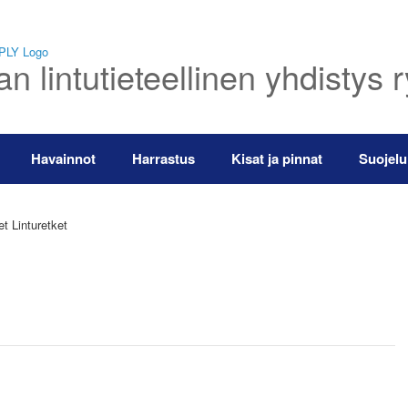
 lintutieteellinen yhdistys 
Havainnot
Harrastus
Kisat ja pinnat
Suojelu
t Linturetket