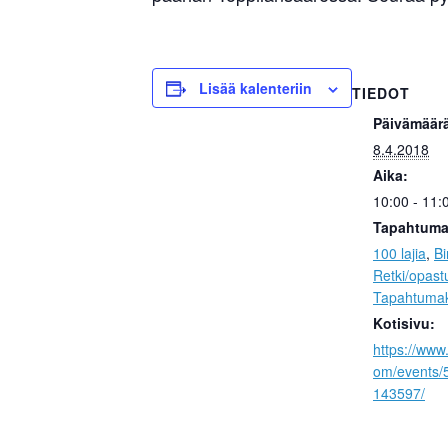
Lisää kalenteriin
TIEDOT
Päivämäär
8.4.2018
Aika:
10:00 - 11:
Tapahtuma
100 lajia
,
Bi
Retki/opast
Tapahtumak
Kotisivu:
https://www
om/events/
143597/