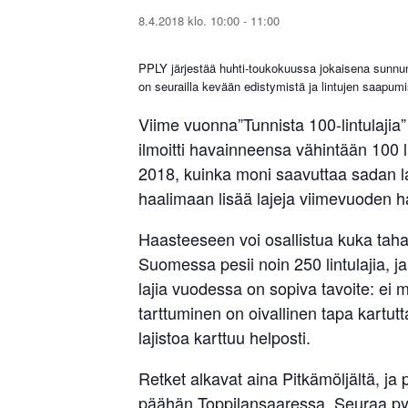
8.4.2018 klo. 10:00
-
11:00
PPLY järjestää huhti-toukokuussa jokaisena sunnunt
on seurailla kevään edistymistä ja lintujen saapum
Viime vuonna”Tunnista 100-lintulajia” 
ilmoitti havainneensa vähintään 100 
2018, kuinka moni saavuttaa sadan la
haalimaan lisää lajeja viimevuoden 
Haasteeseen voi osallistua kuka tahan
Suomessa pesii noin 250 lintulajia, ja
lajia vuodessa on sopiva tavoite: ei
tarttuminen on oivallinen tapa kartutta
lajistoa karttuu helposti.
Retket alkavat aina Pitkämöljältä, ja 
päähän Toppilansaaressa. Seuraa pyörä