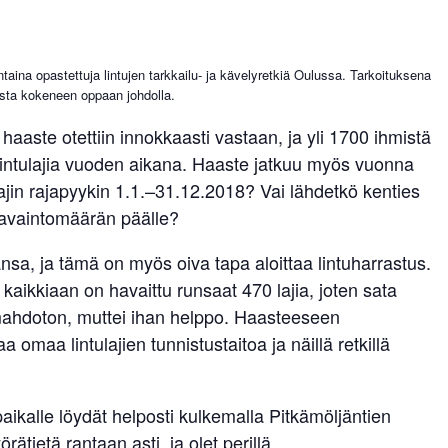
aina opastettuja lintujen tarkkailu- ja kävelyretkiä Oulussa. Tarkoituksena
ista kokeneen oppaan johdolla.
haaste otettiin innokkaasti vastaan, ja yli 1700 ihmistä
lintulajia vuoden aikana. Haaste jatkuu myös vuonna
jin rajapyykin 1.1.–31.12.2018? Vai lähdetkö kenties
havaintomäärän päälle?
sa, ja tämä on myös oiva tapa aloittaa lintuharrastus.
 kaikkiaan on havaittu runsaat 470 lajia, joten sata
 mahdoton, muttei ihan helppo. Haasteeseen
a omaa lintulajien tunnistustaitoa ja näillä retkillä
paikalle löydät helposti kulkemalla Pitkämöljäntien
tietä rantaan asti, ja olet perillä.