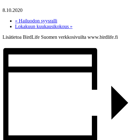
8.10.2020
«
Hailuodon syysralli
Lokakuun kuukausikokous
»
Lisätietoa BirdLife Suomen verkkosivuilta www.birdlife.fi