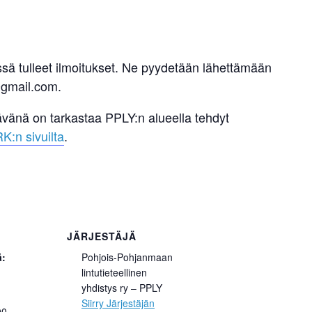
sä tulleet ilmoitukset. Ne pyydetään lähettämään
@gmail.com.
tävänä on tarkastaa PPLY:n alueella tehdyt
K:n sivuilta
.
JÄRJESTÄJÄ
ä:
Pohjois-Pohjanmaan
lintutieteellinen
yhdistys ry – PPLY
Siirry Järjestäjän
00