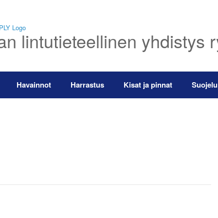
 lintutieteellinen yhdistys 
Havainnot
Harrastus
Kisat ja pinnat
Suojelu