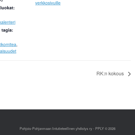
verkkosivuille
luokat:
alenteri
tagia:
tikomitea
,
naisuudet
RK:n kokous
Pohjois-Pohjanmaan lintutieteellinen yhdistys ry - PPLY © 2026