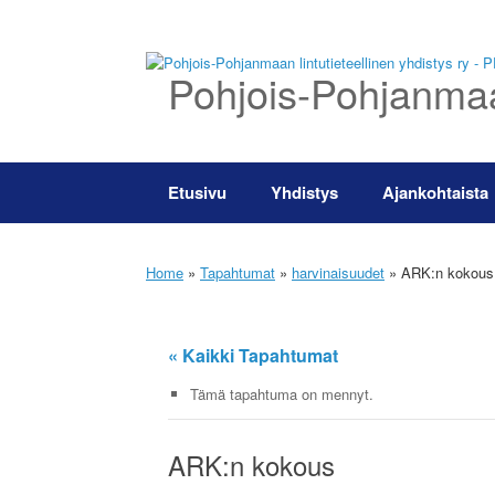
Skip
to
content
Pohjois-Pohjanmaan
Etusivu
Yhdistys
Ajankohtaista
Home
»
Tapahtumat
»
harvinaisuudet
»
ARK:n kokous
« Kaikki Tapahtumat
Tämä tapahtuma on mennyt.
ARK:n kokous