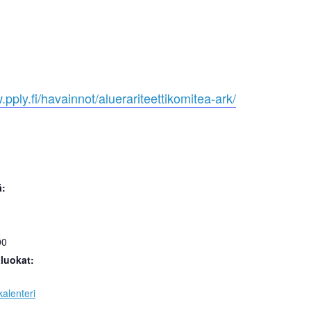
.pply.fi/havainnot/aluerariteettikomitea-ark/
ä:
00
luokat:
alenteri