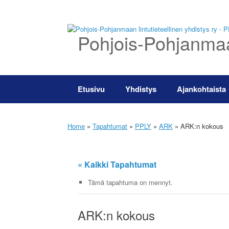
Skip
to
content
Pohjois-Pohjanmaan
Etusivu
Yhdistys
Ajankohtaista
Home
»
Tapahtumat
»
PPLY
»
ARK
»
ARK:n kokous
« Kaikki Tapahtumat
Tämä tapahtuma on mennyt.
ARK:n kokous