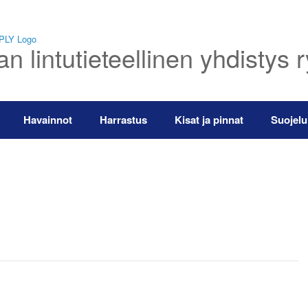
 lintutieteellinen yhdistys 
Havainnot
Harrastus
Kisat ja pinnat
Suojelu