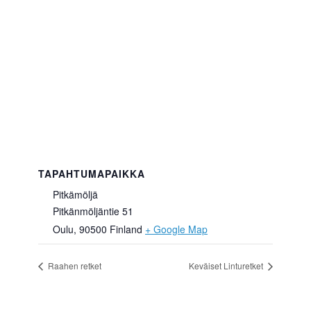
TAPAHTUMAPAIKKA
Pitkämöljä
Pitkänmöljäntie 51
Oulu
,
90500
Finland
+ Google Map
Raahen retket
Keväiset Linturetket