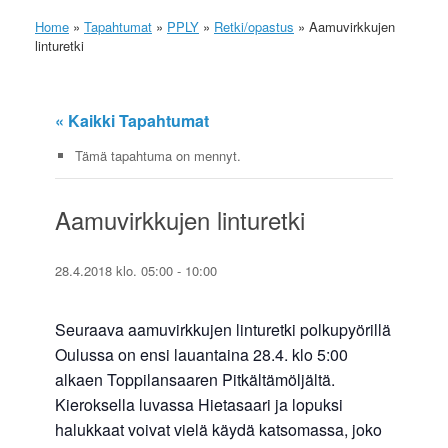
Home
»
Tapahtumat
»
PPLY
»
Retki/opastus
»
Aamuvirkkujen
linturetki
« Kaikki Tapahtumat
Tämä tapahtuma on mennyt.
Aamuvirkkujen linturetki
28.4.2018 klo. 05:00
-
10:00
Seuraava aamuvirkkujen linturetki polkupyörillä
Oulussa on ensi lauantaina 28.4. klo 5:00
alkaen Toppilansaaren Pitkältämöljältä.
Kieroksella luvassa Hietasaari ja lopuksi
halukkaat voivat vielä käydä katsomassa, joko