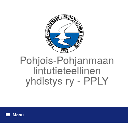
Skip
to
content
Pohjois-Pohjanmaan
lintutieteellinen
yhdistys ry - PPLY
Menu