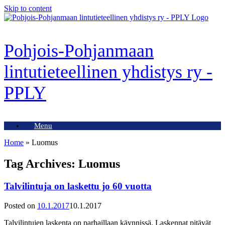
Skip to content
Pohjois-Pohjanmaan
lintutieteellinen yhdistys ry -
PPLY
Menu
Home
»
Luomus
Tag Archives:
Luomus
Talvilintuja on laskettu jo 60 vuotta
Posted on
10.1.2017
10.1.2017
Talvilintujen laskenta on parhaillaan käynnissä. Laskennat pitävät