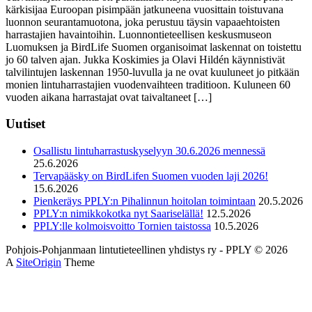
kärkisijaa Euroopan pisimpään jatkuneena vuosittain toistuvana
luonnon seurantamuotona, joka perustuu täysin vapaaehtoisten
harrastajien havaintoihin. Luonnontieteellisen keskusmuseon
Luomuksen ja BirdLife Suomen organisoimat laskennat on toistettu
jo 60 talven ajan. Jukka Koskimies ja Olavi Hildén käynnistivät
talvilintujen laskennan 1950-luvulla ja ne ovat kuuluneet jo pitkään
monien lintuharrastajien vuodenvaihteen traditioon. Kuluneen 60
vuoden aikana harrastajat ovat taivaltaneet […]
Uutiset
Osallistu lintuharrastuskyselyyn 30.6.2026 mennessä
25.6.2026
Tervapääsky on BirdLifen Suomen vuoden laji 2026!
15.6.2026
Pienkeräys PPLY:n Pihalinnun hoitolan toimintaan
20.5.2026
PPLY:n nimikkokotka nyt Saariselällä!
12.5.2026
PPLY:lle kolmoisvoitto Tornien taistossa
10.5.2026
Pohjois-Pohjanmaan lintutieteellinen yhdistys ry - PPLY © 2026
A
SiteOrigin
Theme