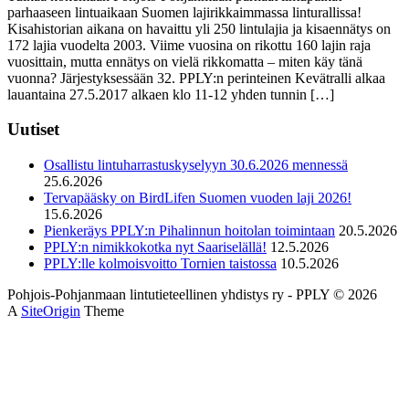
parhaaseen lintuaikaan Suomen lajirikkaimmassa linturallissa!
Kisahistorian aikana on havaittu yli 250 lintulajia ja kisaennätys on
172 lajia vuodelta 2003. Viime vuosina on rikottu 160 lajin raja
vuosittain, mutta ennätys on vielä rikkomatta – miten käy tänä
vuonna? Järjestyksessään 32. PPLY:n perinteinen Kevätralli alkaa
lauantaina 27.5.2017 alkaen klo 11-12 yhden tunnin […]
Uutiset
Osallistu lintuharrastuskyselyyn 30.6.2026 mennessä
25.6.2026
Tervapääsky on BirdLifen Suomen vuoden laji 2026!
15.6.2026
Pienkeräys PPLY:n Pihalinnun hoitolan toimintaan
20.5.2026
PPLY:n nimikkokotka nyt Saariselällä!
12.5.2026
PPLY:lle kolmoisvoitto Tornien taistossa
10.5.2026
Pohjois-Pohjanmaan lintutieteellinen yhdistys ry - PPLY © 2026
A
SiteOrigin
Theme