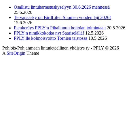
Osallistu lintuharrastuskyselyyn 30.6.2026 mennessä
25.6.2026
Tervapääsky on BirdLifen Suomen vuoden laji 2026!
15.6.2026
Pienkeräys PPLY:n Pihalinnun hoitolan toimintaan
20.5.2026
PPLY:n nimikkokotka nyt Saariselällä!
12.5.2026
PPLY:lle kolmoisvoitto Tornien taistossa
10.5.2026
Pohjois-Pohjanmaan lintutieteellinen yhdistys ry - PPLY © 2026
A
SiteOrigin
Theme