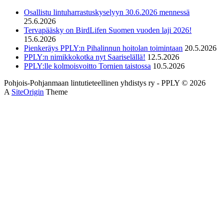
Osallistu lintuharrastuskyselyyn 30.6.2026 mennessä
25.6.2026
Tervapääsky on BirdLifen Suomen vuoden laji 2026!
15.6.2026
Pienkeräys PPLY:n Pihalinnun hoitolan toimintaan
20.5.2026
PPLY:n nimikkokotka nyt Saariselällä!
12.5.2026
PPLY:lle kolmoisvoitto Tornien taistossa
10.5.2026
Pohjois-Pohjanmaan lintutieteellinen yhdistys ry - PPLY © 2026
A
SiteOrigin
Theme