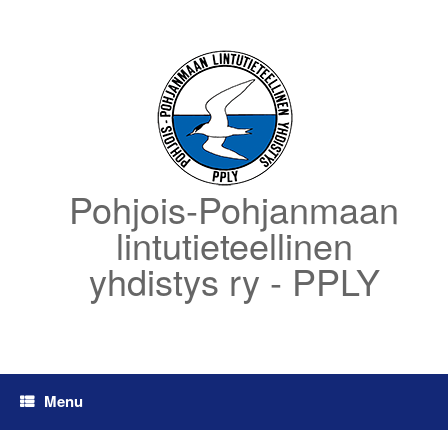
Skip
to
content
Pohjois-Pohjanmaan
lintutieteellinen
yhdistys ry - PPLY
Menu