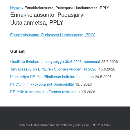
Home
»
Ennakkolausunto_Pudasjärvi Uutalanmetsä, PPLY
Ennakkolausunto_Pudasjärvi
Uutalanmetsä, PPLY
Ennakkolausunto_Pudasjärvi Uutalanmetsä, PPLY
Uutiset
Osallistu lintuharrastuskyselyyn 30.6.2026 mennessä
25.6.2026
Tervapääsky on BirdLifen Suomen vuoden laji 2026!
15.6.2026
Pienkeräys PPLY:n Pihalinnun hoitolan toimintaan
20.5.2026
PPLY:n nimikkokotka nyt Saariselällä!
12.5.2026
PPLY:lle kolmoisvoitto Tornien taistossa
10.5.2026
Pohjois-Pohjanmaan lintutieteellinen yhdistys ry - PPLY © 2026