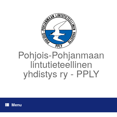
Skip
to
content
Pohjois-Pohjanmaan
lintutieteellinen
yhdistys ry - PPLY
Menu