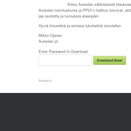
Kiitos Aureolan sähköisestä tilaukses
Aureolan toimituskunta ja PPLY:n hallitus toivovat, ett
jaa osoitetta ja tunnuksia eteenpäin.
Hyviä linturetkiä ja antoisia lukuhetkiä toivotellen
Mikko Ojanen
Aureolan pt
Enter Password to Download:
Download Now!
Posted in .