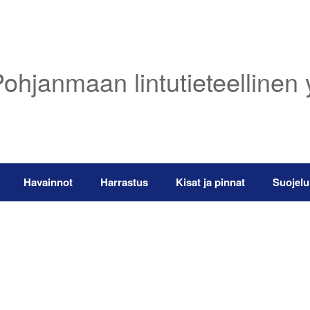
ohjanmaan lintutieteellinen 
Havainnot
Harrastus
Kisat ja pinnat
Suojelu