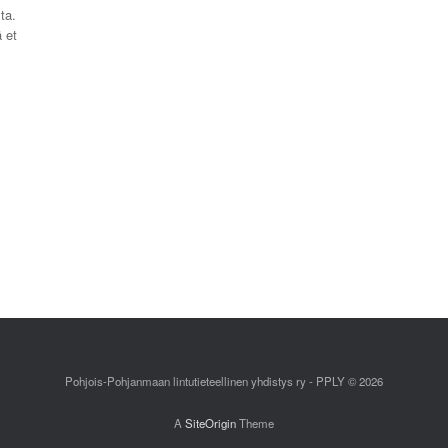
ta.
ä et
Pohjois-Pohjanmaan lintutieteellinen yhdistys ry - PPLY © 2026
A
SiteOrigin
Theme