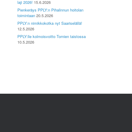
laji 2026!
15.6.2026
Pienkeräys PPLY:n Pihalinnun hoitolan
toimintaan
20.5.2026
PPLY:n nimikkokotka nyt Saariselällä!
12.5.2026
PPLY:lle kolmoisvoitto Tornien taistossa
10.5.2026