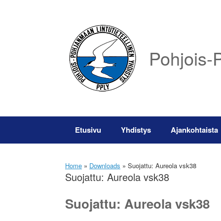
Skip
to
content
Pohjois-P
Etusivu
Yhdistys
Ajankohtaista
Home
»
Downloads
»
Suojattu: Aureola vsk38
Suojattu: Aureola vsk38
Suojattu: Aureola vsk38