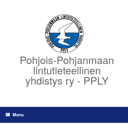
Skip
to
content
Pohjois-Pohjanmaan
lintutieteellinen
yhdistys ry - PPLY
Menu