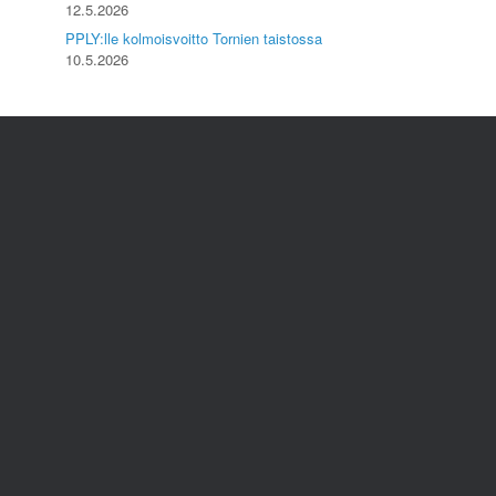
12.5.2026
PPLY:lle kolmoisvoitto Tornien taistossa
10.5.2026