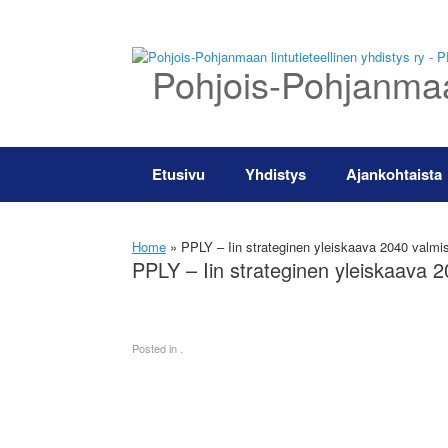
Skip
to
content
Pohjois-Pohjanmaan
Etusivu
Yhdistys
Ajankohtaista
Home
»
PPLY – Iin strateginen yleiskaava 2040 valmi
PPLY – Iin strateginen yleiskaava 
Posted in .