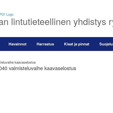
 lintutieteellinen yhdistys 
Havainnot
Harrastus
Kisat ja pinnat
Suojelu
steluvaihe kaavaselostus
2040 valmisteluvaihe kaavaselostus