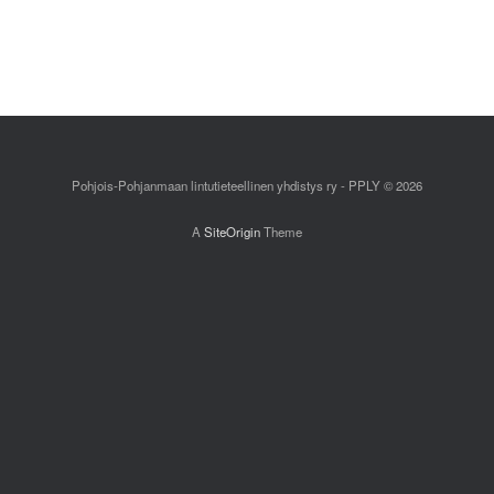
Pohjois-Pohjanmaan lintutieteellinen yhdistys ry - PPLY © 2026
A
SiteOrigin
Theme