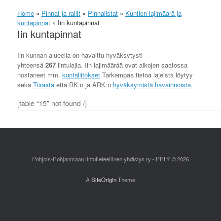
Home
»
Pinnat ja rallit
»
Pinnalistat
»
Kuntien lajimäärä ja
kuntapinnat
»
Iin kuntapinnat
Iin kuntapinnat
Iin kunnan alueella on havaittu hyväksytysti
yhteensä
267
lintulajia. Iin lajimäärää ovat aikojen saatossa
nostaneet mm.
kuntaliitokset
.Tarkempaa tietoa lajeista löytyy
sekä
Tiirasta
että RK:n ja ARK:n
hyväksymistä havainnoista
.
[table “15” not found /]
Pohjois-Pohjanmaan lintutieteellinen yhdistys ry - PPLY © 2026
A
SiteOrigin
Theme