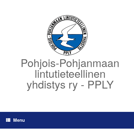
Skip
to
content
Pohjois-Pohjanmaan
lintutieteellinen
yhdistys ry - PPLY
Menu