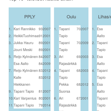
PPLY
Oulu
Lihas/
…
…
1.
Kari Rannikko
93
2007
1.
Tapani
70
2007
1.
Esa
2.
HeikkiTuohimaa
91
2001
Tapio
Aalto
3.
Jukka Hauru
89
2001
Tapani
70
2009
2.
Tapani
Jouni Meski
89
2001
Tapio
Tapio
5.
Reijo Kylmänen
84
2007
3.
Ari
69
2003
3.
Esa
Esa Aalto
84
2009
Rajasärkkä
Aalto
7.
Reijo Kylmänen
83
2012
4.
Tapani
68
2003
4.
Tapani
Kalle
83
2012
Tapio
Tapio
Hiekkanen
Pekka
68
2012
5.
Esa
9.
Tapani Tapio
81
2007
Suorsa
Aalto
10.
Kari Varpenius
80
2001
6.
Ari
67
2001
Tapani
11.
Tapani Tapio
79
2014
Rajasärkkä
Tapio