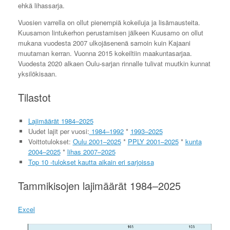
ehkä lihassarja.
Vuosien varrella on ollut pienempiä kokeiluja ja lisämausteita.
Kuusamon lintukerhon perustamisen jälkeen Kuusamo on ollut
mukana vuodesta 2007 ulkojäsenenä samoin kuin Kajaani
muutaman kerran. Vuonna 2015 kokeiltiin maakuntasarjaa.
Vuodesta 2020 alkaen Oulu-sarjan rinnalle tulivat muutkin kunnat
yksilökisaan.
Tilastot
Lajimäärät 1984–2025
Uudet lajit per vuosi:
1984–1992
*
1993–2025
Voittotulokset:
Oulu 2001–2025
*
PPLY 2001–2025
*
kunta
2004–2025
*
lihas 2007–2025
Top 10 -tulokset kautta aikain eri sarjoissa
Tammikisojen lajimäärät 1984–2025
Excel