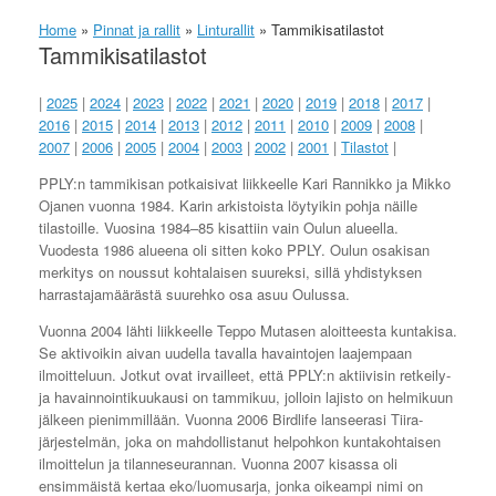
Home
»
Pinnat ja rallit
»
Linturallit
»
Tammikisatilastot
Tammikisatilastot
|
2025
|
2024
|
2023
|
2022
|
2021
|
2020
|
2019
|
2018
|
2017
|
2016
|
2015
|
2014
|
2013
|
2012
|
2011
|
2010
|
2009
|
2008
|
2007
|
2006
|
2005
|
2004
|
2003
|
2002
|
2001
|
Tilastot
|
PPLY:n tammikisan potkaisivat liikkeelle Kari Rannikko ja Mikko
Ojanen vuonna 1984. Karin arkistoista löytyikin pohja näille
tilastoille. Vuosina 1984–85 kisattiin vain Oulun alueella.
Vuodesta 1986 alueena oli sitten koko PPLY. Oulun osakisan
merkitys on noussut kohtalaisen suureksi, sillä yhdistyksen
harrastajamäärästä suurehko osa asuu Oulussa.
Vuonna 2004 lähti liikkeelle Teppo Mutasen aloitteesta kuntakisa.
Se aktivoikin aivan uudella tavalla havaintojen laajempaan
ilmoitteluun. Jotkut ovat irvailleet, että PPLY:n aktiivisin retkeily-
ja havainnointikuukausi on tammikuu, jolloin lajisto on helmikuun
jälkeen pienimmillään. Vuonna 2006 Birdlife lanseerasi Tiira-
järjestelmän, joka on mahdollistanut helpohkon kuntakohtaisen
ilmoittelun ja tilanneseurannan. Vuonna 2007 kisassa oli
ensimmäistä kertaa eko/luomusarja, jonka oikeampi nimi on