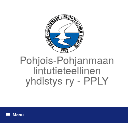
Skip
to
content
Pohjois-Pohjanmaan
lintutieteellinen
yhdistys ry - PPLY
Menu