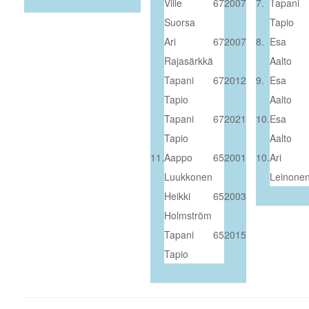
.
Ville
67
2007
7.
Tapani
Suorsa
Tapio
Ari
67
2007
8.
Esa
Rajasärkkä
Aalto
Tapani
67
2012
9.
Esa
Tapio
Aalto
Tapani
67
2021
10.
Esa
Tapio
Aalto
11.
Aappo
65
2001
10.
Ari
Luukkonen
Leinone
Heikki
65
2003
.
Holmström
Tapani
65
2015
Tapio
.