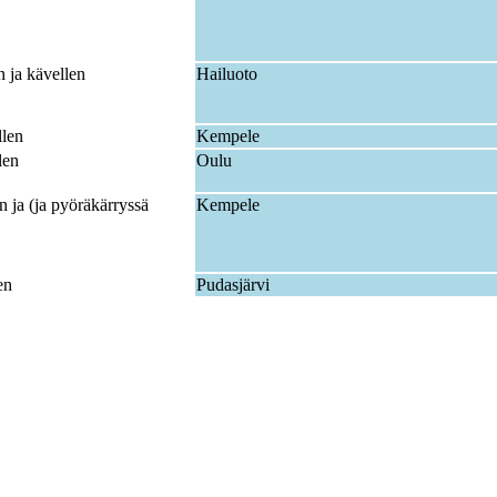
en ja kävellen
Hailuoto
llen
Kempele
len
Oulu
n ja (ja pyöräkärryssä
Kempele
en
Pudasjärvi