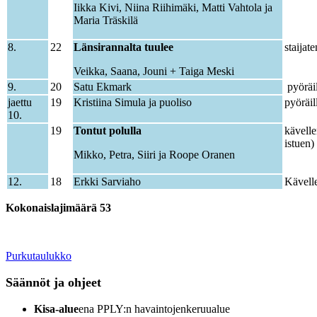
Iikka Kivi, Niina Riihimäki, Matti Vahtola ja
Maria Träskilä
8.
22
Länsirannalta tuulee
staijat
Veikka, Saana, Jouni + Taiga Meski
9.
20
Satu Ekmark
pyöräi
jaettu
19
Kristiina Simula ja puoliso
pyöräil
10.
19
Tontut polulla
kävelle
istuen)
Mikko, Petra, Siiri ja Roope Oranen
12.
18
Erkki Sarviaho
Kävell
Kokonaislajimäärä 53
Purkutaulukko
Säännöt ja ohjeet
Kisa-alue
ena PPLY:n havaintojenkeruualue