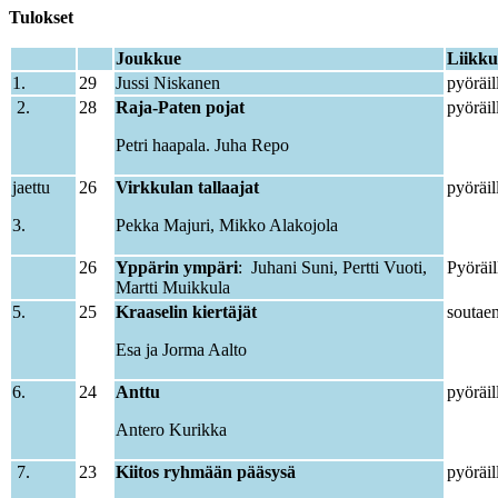
Tulokset
.
.
Joukkue
Liikku
1.
29
Jussi Niskanen
pyöräil
2.
28
Raja-Paten pojat
pyöräil
Petri haapala. Juha Repo
jaettu
26
Virkkulan tallaajat
pyöräil
3.
Pekka Majuri, Mikko Alakojola
26
Yppärin ympäri
: Juhani Suni, Pertti Vuoti,
Pyöräil
Martti Muikkula
5.
25
Kraaselin kiertäjät
soutaen
Esa ja Jorma Aalto
6.
24
Anttu
pyöräil
Antero Kurikka
7.
23
Kiitos ryhmään pääsysä
pyöräil