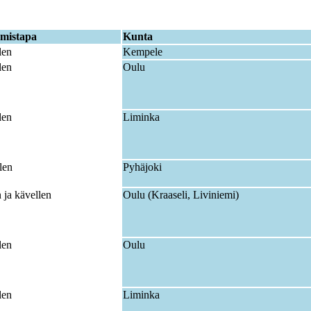
mistapa
Kunta
len
Kempele
len
Oulu
len
Liminka
len
Pyhäjoki
 ja kävellen
Oulu (Kraaseli, Liviniemi)
len
Oulu
len
Liminka