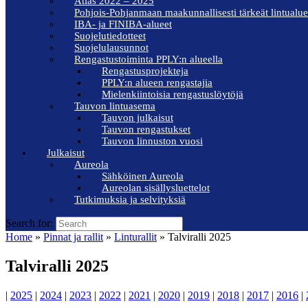
Atlas 2022 – 2025
Pohjois-Pohjanmaan maakunnallisesti tärkeät lintualue
IBA- ja FINIBA-alueet
Suojelutiedotteet
Suojelulausunnot
Rengastustoiminta PPLY:n alueella
Rengastusprojekteja
PPLY:n alueen rengastajia
Mielenkiintoisia rengastuslöytöjä
Tauvon lintuasema
Tauvon julkaisut
Tauvon rengastukset
Tauvon linnuston vuosi
Julkaisut
Aureola
Sähköinen Aureola
Aureolan sisällysluettelot
Tutkimuksia ja selvityksiä
Search for:
Home
»
Pinnat ja rallit
»
Linturallit
»
Talviralli 2025
Talviralli 2025
|
2025
|
2024
|
2023
|
2022
|
2021
|
2020
|
2019
|
2018
|
2017
|
2016
|