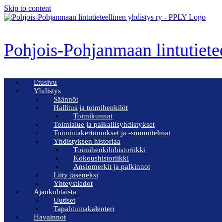
Skip to content
Pohjois-Pohjanmaan lintutiete
Etusivu
Yhdistys
Säännöt
Hallitus ja toimihenkilöt
Toimikunnat
Toimialue ja paikallisyhdistykset
Toimintakertomukset ja -suunnitelmat
Yhdistyksen historiaa
Toimihenkilöhistoriikki
Kokoushistoriikki
Ansiomerkit ja palkinnot
Liity jäseneksi
Yhteystiedot
Ajankohtaista
Uutiset
Tapahtumakalenteri
Havainnot