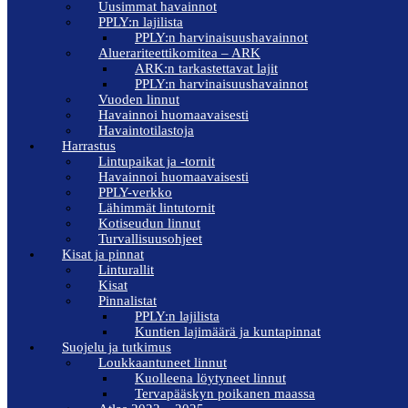
Uusimmat havainnot
PPLY:n lajilista
PPLY:n harvinaisuushavainnot
Aluerariteettikomitea – ARK
ARK:n tarkastettavat lajit
PPLY:n harvinaisuushavainnot
Vuoden linnut
Havainnoi huomaavaisesti
Havaintotilastoja
Harrastus
Lintupaikat ja -tornit
Havainnoi huomaavaisesti
PPLY-verkko
Lähimmät lintutornit
Kotiseudun linnut
Turvallisuusohjeet
Kisat ja pinnat
Linturallit
Kisat
Pinnalistat
PPLY:n lajilista
Kuntien lajimäärä ja kuntapinnat
Suojelu ja tutkimus
Loukkaantuneet linnut
Kuolleena löytyneet linnut
Tervapääskyn poikanen maassa