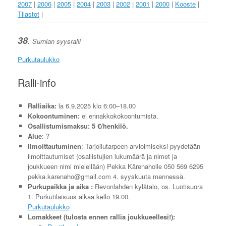
2007
|
2006
|
2005
|
2004
|
2003
|
2002
|
2001
|
2000
|
Kooste
|
Tilastot
|
38
.
Surnian syysralli
Purkutaulukko
Ralli-info
Ralliaika
:
la 6.9.2025 klo 6:00–18.00
Kokoontuminen
:
ei ennakkokokoontumista.
Osallistumismaksu: 5 €/henkilö.
Alue
: ?
Ilmoittautuminen
: Tarjoilutarpeen arvioimiseksi pyydetään
ilmoittautumiset (osallistujien lukumäärä ja nimet ja
joukkueen nimi mielellään) Pekka Kärenaholle 050 569 6295
pekka.karenaho@gmail.com 4. syyskuuta mennessä.
Purkupaikka ja aika :
Revonlahden kylätalo, os. Luotisuora
1. Purkutilaisuus alkaa kello 19.00.
Purkutaulukko
Lomakkeet (tulosta ennen rallia joukkueellesi!):