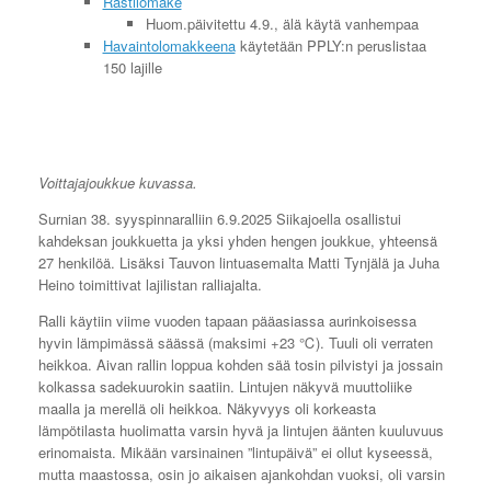
Rastilomake
Huom.päivitettu 4.9., älä käytä vanhempaa
Havaintolomakkeena
käytetään PPLY:n peruslistaa
150 lajille
Voittajajoukkue kuvassa.
Surnian 38. syyspinnaralliin 6.9.2025 Siikajoella osallistui
kahdeksan joukkuetta ja yksi yhden hengen joukkue, yhteensä
27 henkilöä. Lisäksi Tauvon lintuasemalta Matti Tynjälä ja Juha
Heino toimittivat lajilistan ralliajalta.
Ralli käytiin viime vuoden tapaan pääasiassa aurinkoisessa
hyvin lämpimässä säässä (maksimi +23 ℃). Tuuli oli verraten
heikkoa. Aivan rallin loppua kohden sää tosin pilvistyi ja jossain
kolkassa sadekuurokin saatiin. Lintujen näkyvä muuttoliike
maalla ja merellä oli heikkoa. Näkyvyys oli korkeasta
lämpötilasta huolimatta varsin hyvä ja lintujen äänten kuuluvuus
erinomaista. Mikään varsinainen ”lintupäivä” ei ollut kyseessä,
mutta maastossa, osin jo aikaisen ajankohdan vuoksi, oli varsin