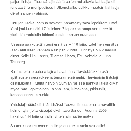
paljon lintuja. Yleensä lajimääriä paljon heiluttavia kahlaajia oli
runsaasti ja monipuolisesti Ulkonokalla, vaikka muutoin kahlaajat
olivat sangen vähissä.
Lintujen lisäksi aamua säväytti hämmästyttävä lepakkomuutto!
Yksi joukkue näki 17 ja toinen 7 lepakkoa saapuvan mereltä
yksittäin matalalla lähinnä etelän-kaakon suuntaan.
Kisassa saavutettiin uusi ennätys – 116 lajia. Edellinen ennätys
(114) ehti siten vanheta vain pari vuotta. Ennätysjoukkueessa
olivat Kalle Hiekkanen, Tuomas Herva, Eeli Vahtola ja Juho
Tornberg.
Rallihistorialle uutena lajina havaittiin virtavästäräkki sekä
splittausten seurauksena tundrametsähanhi. Harvinaisin lintulaji
oli kiljukotka. Muita harvoin Surnian rallissa nähtyjä lajeja olivat
myös mm. lapintiainen, jalohaikara, luhtakana, pikkutylli,
kanadanhanhi ja ruokki.
Yhteislajimäärä oli 142. Lisäksi Tauvon lintuasemalla havaittiin
kolme lajia, joita kisaajat eivät tavoittaneet. Vuonna 2005
havaitut 144 lajia on rallin yhteislajimääräennätys.
Suuret kiitokset osanottajille ja onnittelut vielä voittajille!