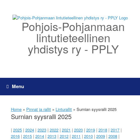
Skip
to
content
Pohjois-Pohjanmaan
lintutieteellinen
yhdistys ry - PPLY
Menu
Home
»
Pinnat ja rallit
»
Linturallit
»
Surnian syysralli 2025
Surnian syysralli 2025
|
2025
|
2024
|
2023
|
2022
|
2021
|
2020
|
2019
|
2018
|
2017
|
2016
|
2015
|
2014
|
2013
|
2012
|
2011
|
2010
|
2009
|
2008
|