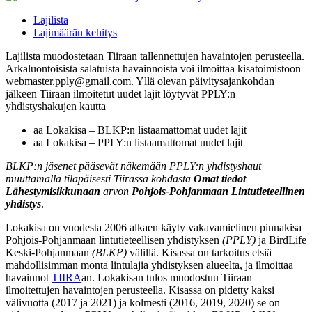
Lajilista
Lajimäärän kehitys
Lajilista muodostetaan Tiiraan tallennettujen havaintojen perusteella.
Arkaluontoisista salatuista havainnoista voi ilmoittaa kisatoimistoon
webmaster.pply@gmail.com. Yllä olevan päivitysajankohdan
jälkeen Tiiraan ilmoitetut uudet lajit löytyvät PPLY:n
yhdistyshakujen kautta
aa Lokakisa – BLKP:n listaamattomat uudet lajit
aa Lokakisa – PPLY:n listaamattomat uudet lajit
BLKP:n jäsenet pääsevät näkemään PPLY:n yhdistyshaut
muuttamalla tilapäisesti Tiirassa kohdasta
Omat tiedot
Lähestymisikkunaan
arvon
Pohjois-Pohjanmaan Lintutieteellinen
yhdistys
.
Lokakisa on vuodesta 2006 alkaen käyty vakavamielinen pinnakisa
Pohjois-Pohjanmaan lintutieteellisen yhdistyksen
(PPLY)
ja BirdLife
Keski-Pohjanmaan
(BLKP)
välillä. Kisassa on tarkoitus etsiä
mahdollisimman monta lintulajia yhdistyksen alueelta, ja ilmoittaa
havainnot
TIIRA
an. Lokakisan tulos muodostuu Tiiraan
ilmoitettujen havaintojen perusteella. Kisassa on pidetty kaksi
välivuotta (2017 ja 2021) ja kolmesti (2016, 2019, 2020) se on