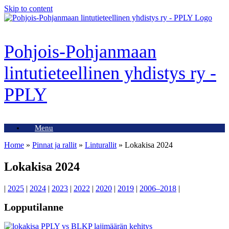
Skip to content
Pohjois-Pohjanmaan
lintutieteellinen yhdistys ry -
PPLY
Menu
Home
»
Pinnat ja rallit
»
Linturallit
»
Lokakisa 2024
Lokakisa 2024
|
2025
|
2024
|
2023
|
2022
|
2020
|
2019
|
2006–2018
|
Lopputilanne