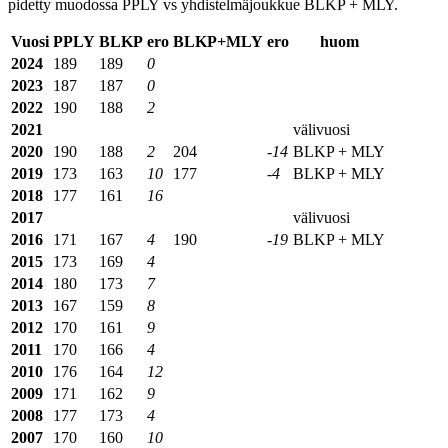
pidetty muodossa PPLY vs yhdistelmäjoukkue BLKP + MLY.
Vuosi
PPLY
BLKP
ero
BLKP+MLY
ero
huom
2024
189
189
0
2023
187
187
0
2022
190
188
2
2021
välivuosi
2020
190
188
2
204
-14
BLKP + MLY
2019
173
163
10
177
-4
BLKP + MLY
2018
177
161
16
2017
välivuosi
2016
171
167
4
190
-19
BLKP + MLY
2015
173
169
4
2014
180
173
7
2013
167
159
8
2012
170
161
9
2011
170
166
4
2010
176
164
12
2009
171
162
9
2008
177
173
4
2007
170
160
10