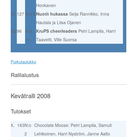
Honkanen
11.
127
N:o 6
Nuotit hukassa
Seija Rannikko, Irma
Hautala ja Liisa Ojanen
12.
96
N:o
KruPS cheerleaders
Petri Lampila, Harri
11
Taavetti, Ville Suorsa
.
Purkutaulukko
Rallialustus
Kevätralli 2008
Tulokset
1.
163
N:o
Chocolate Moose: Petri Lampila, Samuli
2
Lehikoinen, Harri Nyström, Janne Aalto