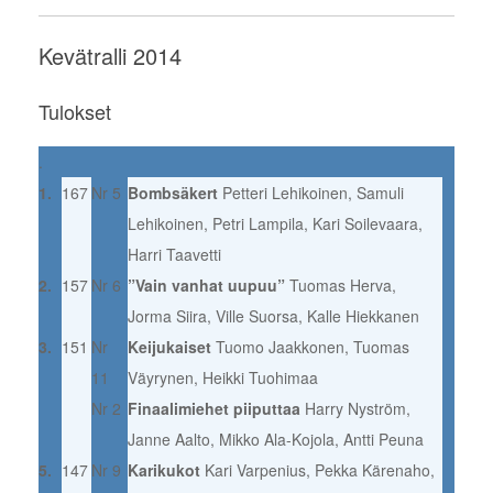
Kevätralli 2014
Tulokset
.
1.
167
Nr 5
Bombsäkert
Petteri Lehikoinen, Samuli
Lehikoinen, Petri Lampila, Kari Soilevaara,
Harri Taavetti
2.
157
Nr 6
”Vain vanhat uupuu”
Tuomas Herva,
Jorma Siira, Ville Suorsa, Kalle Hiekkanen
3.
151
Nr
Keijukaiset
Tuomo Jaakkonen, Tuomas
11
Väyrynen, Heikki Tuohimaa
Nr 2
Finaalimiehet piiputtaa
Harry Nyström,
Janne Aalto, Mikko Ala-Kojola, Antti Peuna
5.
147
Nr 9
Karikukot
Kari Varpenius, Pekka Kärenaho,