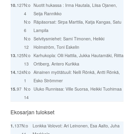
10.
127
N:o
Nuotit hukassa : Irma Hautala, Liisa Ojanen,
4
Seija Rannikko
N:o
Räpäsorsat: Sirpa Marttila, Katja Kangas, Satu
6
Lampila
N:o
Selvitysmiehet: Sami Timonen, Heikki
12
Holmström, Toni Eskelin
13.
125
N:o
Karhukopla: Olli Hattila, Jukka Hautamäki, Riitta
13
Ortiberg, Antero Kurikka
14.
124
N:o
Ainainen myötätuuli: Nelli Rönkä, Antti Rönkä,
1
Esko Strömmer
15.
97
N:o
Uluko Runnissa: Ville Suorsa, Heikki Tuohimaa
14
Ekosarjan tulokset
1.
137
N:o
Lonkka Volovot: Ari Leinonen, Esa Aalto, Juha
11
Markkola