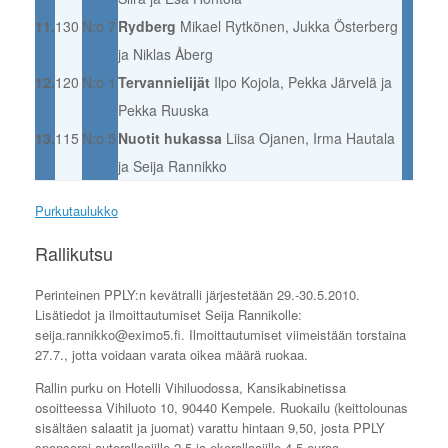
11.
130
N:o 7
Rydberg
Mikael Rytkönen, Jukka Österberg
ja Niklas Åberg
12.
120
N:o 1
Tervannielijät
Ilpo Kojola, Pekka Järvelä ja
Pekka Ruuska
13.
115
N:o 5
Nuotit hukassa
Liisa Ojanen, Irma Hautala
ja Seija Rannikko
Purkutaulukko
Rallikutsu
Perinteinen PPLY:n kevätralli järjestetään 29.-30.5.2010.
Lisätiedot ja ilmoittautumiset Seija Rannikolle:
seija.rannikko@eximo5.fi. Ilmoittautumiset viimeistään torstaina
27.7., jotta voidaan varata oikea määrä ruokaa.
Rallin purku on Hotelli Vihiluodossa, Kansikabinetissa
osoitteessa Vihiluoto 10, 90440 Kempele. Ruokailu (keittolounas
sisältäen salaatit ja juomat) varattu hintaan 9,50, josta PPLY
sponsoroi autorallaajille 2,5 ja ekorallaajille 4,5 euroa.