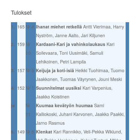
Tulokset
1.
165
Nr 4
Ihanat miehet retkellä
Antti Vierimaa, Harry
Nyström, Janne Aalto, Jari Kiljunen
2.
159
Nr
Kardaani-Kari ja vahinkolaukaus
Kari
10
Soilevaara, Toni Uusimäki, Samuli
Lehikoinen, Petri Lampila
3.
157
Nr 3
Keijuja ja koti-isiä
Heikki Tuohimaa, Tuomo
Jaakkonen, Tuomas Väyrynen, Jouni Meski
4.
152
Nr 1
Suunnitelmat uusiksi
Kari Varpenius,
Jaakko Koistinen
ja
Nr
Kuumaa kevätyön huumaa
Sami
11
Kalliokoski, Juhani Karvonen, Jaakko Paakki,
Jarno Rasmus
6.
149
Nr 5
Klenkat
Kari Rannikko, Veli-Pekka Wiklund,