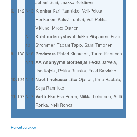
Juhani Suni, Jaakko Koistinen
6.
142
Nr 3
Klenkat
Kari Rannikko, Veli-Pekka
Honkanen, Kalevi Tunturi, Veli-Pekka
Viklund, Mikko Ojanen
Nr
Kohtuuden ystävät
Jukka Piispanen, Esko
10
Strömmer, Tapani Tapio, Sami Timonen
8.
132
Nr 8
Predators
Pietari Kinnunen, Tuure Kinnunen
Nr 1
AA Anonyymit aloittelijat
Pekka Järvelä,
Ilpo Kojola, Pekka Ruuska, Erkki Sarviaho
10.
124
Nr 4
Nuotit hukassa
Liisa Ojanen, Irma Hautala,
Seija Rannikko
11.
107
Nr 7
Vartti-Eko
Esa Boren, Miikka Leinonen, Antti
Rönkä, Nelli Rönkä
.
Purkutaulukko