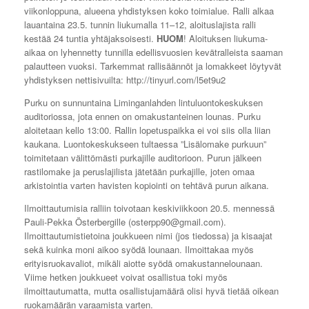
viikonloppuna, alueena yhdistyksen koko toimialue. Ralli alkaa
lauantaina 23.5. tunnin liukumalla 11–12, aloituslajista ralli
kestää 24 tuntia yhtäjaksoisesti.
HUOM
! Aloituksen liukuma-
aikaa on lyhennetty tunnilla edellisvuosien kevätralleista saaman
palautteen vuoksi. Tarkemmat rallisäännöt ja lomakkeet löytyvät
yhdistyksen nettisivuilta: http://tinyurl.com/l5et9u2
Purku on sunnuntaina Liminganlahden lintuluontokeskuksen
auditoriossa, jota ennen on omakustanteinen lounas. Purku
aloitetaan kello 13:00. Rallin lopetuspaikka ei voi siis olla liian
kaukana. Luontokeskukseen tultaessa ”Lisälomake purkuun”
toimitetaan välittömästi purkajille auditorioon. Purun jälkeen
rastilomake ja peruslajilista jätetään purkajille, joten omaa
arkistointia varten havisten kopiointi on tehtävä purun aikana.
Ilmoittautumisia ralliin toivotaan keskiviikkoon 20.5. mennessä
Pauli-Pekka Österbergille (osterpp90@gmail.com).
Ilmoittautumistietoina joukkueen nimi (jos tiedossa) ja kisaajat
sekä kuinka moni aikoo syödä lounaan. Ilmoittakaa myös
erityisruokavaliot, mikäli aiotte syödä omakustannelounaan.
Viime hetken joukkueet voivat osallistua toki myös
ilmoittautumatta, mutta osallistujamäärä olisi hyvä tietää oikean
ruokamäärän varaamista varten.