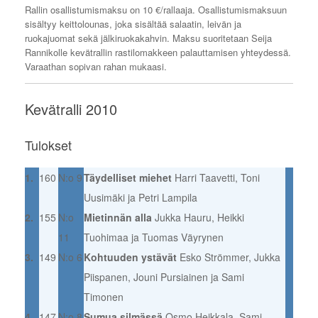
Rallin osallistumismaksu on 10 €/rallaaja. Osallistumismaksuun
sisältyy keittolounas, joka sisältää salaatin, leivän ja
ruokajuomat sekä jälkiruokakahvin. Maksu suoritetaan Seija
Rannikolle kevätrallin rastilomakkeen palauttamisen yhteydessä.
Varaathan sopivan rahan mukaasi.
Kevätralli 2010
Tulokset
1.
160
N:o 9
Täydelliset miehet
Harri Taavetti, Toni
Uusimäki ja Petri Lampila
2.
155
N:o
Mietinnän alla
Jukka Hauru, Heikki
11
Tuohimaa ja Tuomas Väyrynen
3.
149
N:o 6
Kohtuuden ystävät
Esko Strömmer, Jukka
Piispanen, Jouni Pursiainen ja Sami
Timonen
4.
147
N:o 8
Sumua silmässä
Osmo Heikkala, Sami