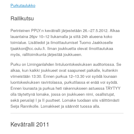
Purkutaulukko
Rallikutsu
Perinteinen PPLY:n kevätralli järjestetään 26.–27.5.2012. Alkaa
lauantaina 26pv 10–12 liukamalla ja siitä 24h alueena koko
toimialue. Lisätiedot ja ilmoittautumiset Tuomo Jaakkoselle
tjaakkon@cc.oulu.fi. Ilman joukkuetta olevat ilmoittautukaa
myös, rallitoimikunta järjestää joukkueen.
Purku on Liminganlahden lintuluontokeskuksen auditoriossa. Se
alkaa, kun kaikki joukkueet ovat saapuneet paikalle, kuitenkin
viimeistään 13:30. Ennen purkua 12–13.30 voi syödä lounaan
luontokeskuksen ravintolassa, purkutilassa ei enää voi syödä.
Ennen lounasta ja purkua heti rakennukseen astuessa TÄYTYY
olla täytettynä lomake, jossa on joukkueen nimi, osallistujat,
sekä peruslaji I ja II puutteet. Lomake tuodaan siis välittömästi
Seija Rannikolle. Lomakkeet ja säännöt tuossa alla.
Kevätralli 2011