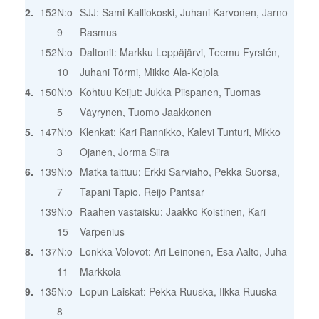
2.
152
N:o
SJJ: Sami Kalliokoski, Juhani Karvonen, Jarno
9
Rasmus
152
N:o
Daltonit: Markku Leppäjärvi, Teemu Fyrstén,
10
Juhani Törmi, Mikko Ala-Kojola
4.
150
N:o
Kohtuu Keijut: Jukka Piispanen, Tuomas
5
Väyrynen, Tuomo Jaakkonen
5.
147
N:o
Klenkat: Kari Rannikko, Kalevi Tunturi, Mikko
3
Ojanen, Jorma Siira
6.
139
N:o
Matka taittuu: Erkki Sarviaho, Pekka Suorsa,
7
Tapani Tapio, Reijo Pantsar
139
N:o
Raahen vastaisku: Jaakko Koistinen, Kari
15
Varpenius
8.
137
N:o
Lonkka Volovot: Ari Leinonen, Esa Aalto, Juha
11
Markkola
9.
135
N:o
Lopun Laiskat: Pekka Ruuska, Ilkka Ruuska
8