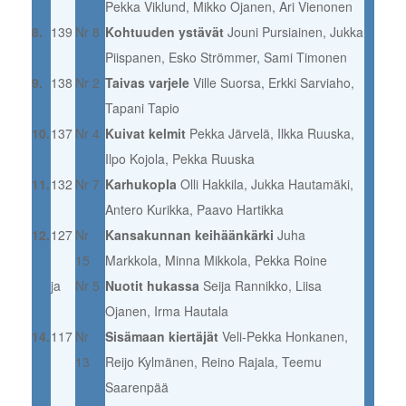
Pekka Viklund, Mikko Ojanen, Ari Vienonen
8.
139
Nr 8
Kohtuuden ystävät
Jouni Pursiainen, Jukka
Piispanen, Esko Strömmer, Sami Timonen
9.
138
Nr 2
Taivas varjele
Ville Suorsa, Erkki Sarviaho,
Tapani Tapio
10.
137
Nr 4
Kuivat kelmit
Pekka Järvelä, Ilkka Ruuska,
Ilpo Kojola, Pekka Ruuska
11.
132
Nr 7
Karhukopla
Olli Hakkila, Jukka Hautamäki,
Antero Kurikka, Paavo Hartikka
12.
127
Nr
Kansakunnan keihäänkärki
Juha
15
Markkola, Minna Mikkola, Pekka Roine
ja
Nr 5
Nuotit hukassa
Seija Rannikko, Liisa
Ojanen, Irma Hautala
14.
117
Nr
Sisämaan kiertäjät
Veli-Pekka Honkanen,
13
Reijo Kylmänen, Reino Rajala, Teemu
Saarenpää