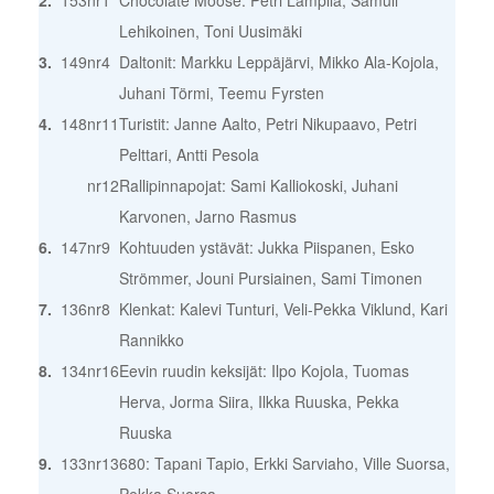
Lehikoinen, Toni Uusimäki
3.
149
nr4
Daltonit: Markku Leppäjärvi, Mikko Ala-Kojola,
Juhani Törmi, Teemu Fyrsten
4.
148
nr11
Turistit: Janne Aalto, Petri Nikupaavo, Petri
Pelttari, Antti Pesola
nr12
Rallipinnapojat: Sami Kalliokoski, Juhani
Karvonen, Jarno Rasmus
6.
147
nr9
Kohtuuden ystävät: Jukka Piispanen, Esko
Strömmer, Jouni Pursiainen, Sami Timonen
7.
136
nr8
Klenkat: Kalevi Tunturi, Veli-Pekka Viklund, Kari
Rannikko
8.
134
nr16
Eevin ruudin keksijät: Ilpo Kojola, Tuomas
Herva, Jorma Siira, Ilkka Ruuska, Pekka
Ruuska
9.
133
nr13
680: Tapani Tapio, Erkki Sarviaho, Ville Suorsa,
Pekka Suorsa