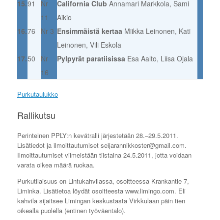
15.
91
Nr
California Club
Annamari Markkola, Sami
11
Aikio
16.
76
Nr 3
Ensimmäistä kertaa
Miikka Leinonen, Kati
Leinonen, Vili Eskola
17.
50
Nr
Pylpyrät paratiisissa
Esa Aalto, Liisa Ojala
16
Purkutaulukko
Rallikutsu
Perinteinen PPLY:n kevätralli järjestetään 28.–29.5.2011.
Lisätiedot ja ilmoittautumiset seijarannikkoster@gmail.com.
Ilmoittautumiset viimeistään tiistaina 24.5.2011, jotta voidaan
varata oikea määrä ruokaa.
Purkutilaisuus on Lintukahvilassa, osoitteessa Krankantie 7,
Liminka. Lisätietoa löydät osoitteesta www.limingo.com. Eli
kahvila sijaitsee Limingan keskustasta Virkkulaan päin tien
oikealla puolella (entinen työväentalo).