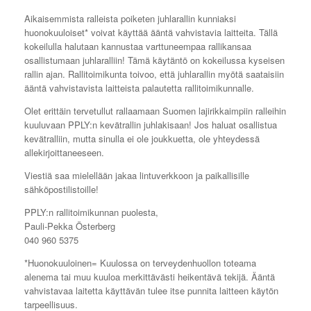
Aikaisemmista ralleista poiketen juhlarallin kunniaksi
huonokuuloiset* voivat käyttää ääntä vahvistavia laitteita. Tällä
kokeilulla halutaan kannustaa varttuneempaa rallikansaa
osallistumaan juhlaralliin! Tämä käytäntö on kokeilussa kyseisen
rallin ajan. Rallitoimikunta toivoo, että juhlarallin myötä saataisiin
ääntä vahvistavista laitteista palautetta rallitoimikunnalle.
Olet erittäin tervetullut rallaamaan Suomen lajirikkaimpiin ralleihin
kuuluvaan PPLY:n kevätrallin juhlakisaan! Jos haluat osallistua
kevätralliin, mutta sinulla ei ole joukkuetta, ole yhteydessä
allekirjoittaneeseen.
Viestiä saa mielellään jakaa lintuverkkoon ja paikallisille
sähköpostilistoille!
PPLY:n rallitoimikunnan puolesta,
Pauli-Pekka Österberg
040 960 5375
*Huonokuuloinen= Kuulossa on terveydenhuollon toteama
alenema tai muu kuuloa merkittävästi heikentävä tekijä. Ääntä
vahvistavaa laitetta käyttävän tulee itse punnita laitteen käytön
tarpeellisuus.