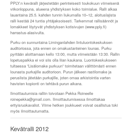
PPLY:n keväralli järjestetään perinteisesti toukokuun viimeisenä
viikonloppuna, alueena yhdistyksen koko toimialue. Ralli alkaa
lauantaina 25.5. kahden tunnin liukumalla 10–12, aloituslajista
ralli kestää 24 tuntia yhtäjaksoisesti. Tarkemmat rallisäännöt ja
lomakkeet löytyvät yhdistyksen kotisivujen (www.pply.fi)
harrastus-alasivulta.
Purku on sunnuntaina Liminganlahden lintuluontokeskuksen
auditoriossa, jota ennen on omakustanteinen lounas. Purku
pyritään aloittamaan kello 13:00, mutta viimeistään 13:30. Rallin
lopetuspaikka ei voi siis olla liian kaukana. Luontokeskukseen
tultaessa ”Lisälomake purkuun” toimitetaan välittömästi ennen
lounasta purkajille auditorioon. Purun jälkeen rastilomake ja
peruslista jätetään purkajille, joten omaa arkistointia varten
havisten kopionti on tehtävä purun aikana.
Ilmoittautumisia ralliin toivotaan Pekka Roineelle
roinepekka@gmail.com. Ilmoittautumisessa ilmoittakaa
erityisruokavaliot. Viime hetken joukkueet voivat osallistua toki
myös ilmoittautumatta.
Kevätralli 2012