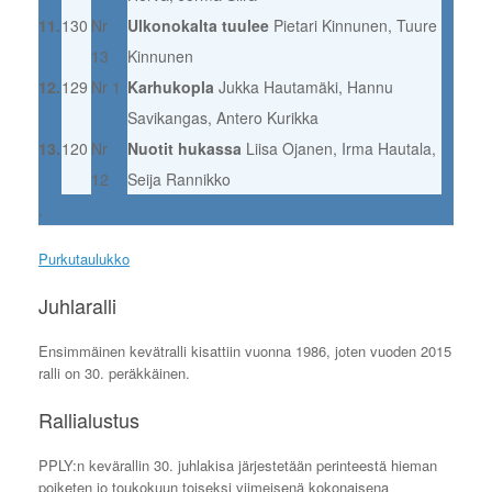
11.
130
Nr
Ulkonokalta tuulee
Pietari Kinnunen, Tuure
13
Kinnunen
12.
129
Nr 1
Karhukopla
Jukka Hautamäki, Hannu
Savikangas, Antero Kurikka
13.
120
Nr
Nuotit hukassa
Liisa Ojanen, Irma Hautala,
12
Seija Rannikko
.
Purkutaulukko
Juhlaralli
Ensimmäinen kevätralli kisattiin vuonna 1986, joten vuoden 2015
ralli on 30. peräkkäinen.
Rallialustus
PPLY:n kevärallin 30. juhlakisa järjestetään perinteestä hieman
poiketen jo toukokuun toiseksi viimeisenä kokonaisena