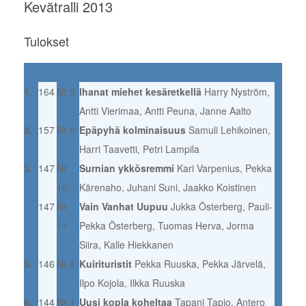
Kevätralli 2013
Tulokset
.
1.
164
Nr 5
Ihanat miehet kesäretkellä
Harry Nyström,
Antti Vierimaa, Antti Peuna, Janne Aalto
2.
157
Nr 9
Epäpyhä kolminaisuus
Samuli Lehikoinen,
Harri Taavetti, Petri Lampila
3.
147
Nr
Surnian ykkösremmi
Kari Varpenius, Pekka
10
Kärenaho, Juhani Suni, Jaakko Koistinen
147
Nr
Vain Vanhat Uupuu
Jukka Österberg, Pauli-
11
Pekka Österberg, Tuomas Herva, Jorma
Siira, Kalle Hiekkanen
5.
146
Nr 4
Kuirituristit
Pekka Ruuska, Pekka Järvelä,
Ilpo Kojola, Ilkka Ruuska
6.
144
Nr 1
Uusi kopla koheltaa
Tapani Tapio, Antero