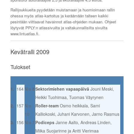
Rallijoukkueita pyydetään muistamaan ja huomioimaan rallin
ohessa myös atlas-kartoitus ja keräämään talteen kaikki
pesintään viittaavat havainnot atlas-ohjeiden mukaan. Ohjeet
löytyvät PPLY:n atlassivuilta ja valtakunnallisilta sivuilta
www.lintuatlas.fi.
Kevätralli 2009
Tulokset
.
1.
164
N:o 8
Sektorimiehen vapaapäivä
Jouni Meski,
Heikki Tuohimaa, Tuomas Väyrynen
2.
157
N:o
Roller-team
Osmo heikkala, Sami
10
Kalliokoski, Juhani Karvonen, Jarno Rasmus
3.
156
N:o 7
Podiceps
Janne Aalto, Andreas Linden,
Miika Suojarinne ja Antti Vierimaa