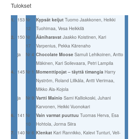
Tulokset
1.
153
Nr
Kypsät keijut
Tuomo Jaakkonen, Heikki
12
Tuohimaa, Vesa Heikkilä
2.
150
Nr
Ääniharavat
Jaakko Koistinen, Kari
17
Varpenius, Pekka Kärenaho
ja
Nr 4
Chocolate Moose
Samuli Lehikoinen, Antto
Mäkinen, Kari Soilevaara, Petri Lampila
4.
145
Nr 1
Momenttipojat – täyttä timangia
Harry
Nyström, Roland Lillkåla, Antti Vierimaa,
Mikko Ala-Kojola
ja
Nr 9
Vartti Mainio
Sami Kalliokoski, Juhani
Karvonen, Heikki Vuonokari
6.
141
Nr
Vain varmat puuttuu
Tuomas Herva, Esa
10
Hohtola, Jorma Siira
7.
140
Nr 6
Klenkat
Kari Rannikko, Kalevi Tunturi, Veli-