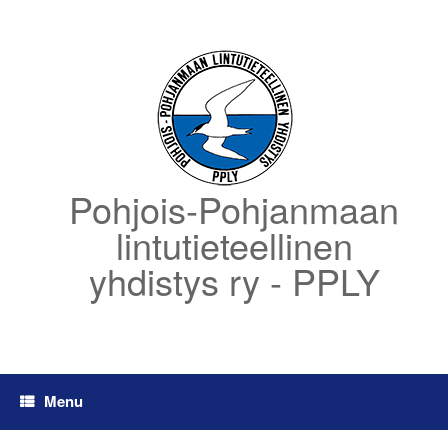
Skip
to
content
Pohjois-Pohjanmaan
lintutieteellinen
yhdistys ry - PPLY
Menu