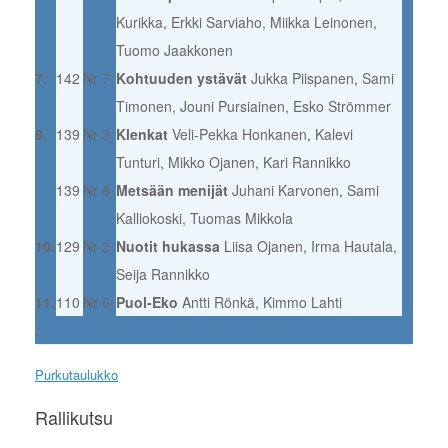
Kurikka, Erkki Sarviaho, Miikka Leinonen,
Tuomo Jaakkonen
7.
142
Nr 7
Kohtuuden ystävät
Jukka Piispanen, Sami
Timonen, Jouni Pursiainen, Esko Strömmer
8.
139
Nr 3
Klenkat
Veli-Pekka Honkanen, Kalevi
Tunturi, Mikko Ojanen, Kari Rannikko
139
Nr 8
Metsään menijät
Juhani Karvonen, Sami
Kalliokoski, Tuomas Mikkola
10.
129
Nr 2
Nuotit hukassa
Liisa Ojanen, Irma Hautala,
Seija Rannikko
11.
110
Nr 6
Puol-Eko
Antti Rönkä, Kimmo Lahti
.
Purkutaulukko
Rallikutsu