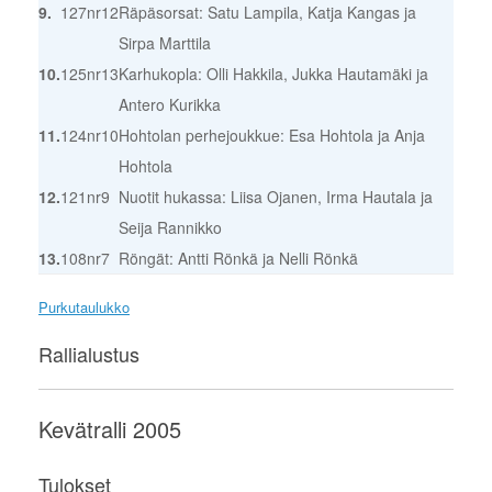
9.
127
nr12
Räpäsorsat: Satu Lampila, Katja Kangas ja
Sirpa Marttila
10.
125
nr13
Karhukopla: Olli Hakkila, Jukka Hautamäki ja
Antero Kurikka
11.
124
nr10
Hohtolan perhejoukkue: Esa Hohtola ja Anja
Hohtola
12.
121
nr9
Nuotit hukassa: Liisa Ojanen, Irma Hautala ja
Seija Rannikko
13.
108
nr7
Röngät: Antti Rönkä ja Nelli Rönkä
Purkutaulukko
Rallialustus
Kevätralli 2005
Tulokset