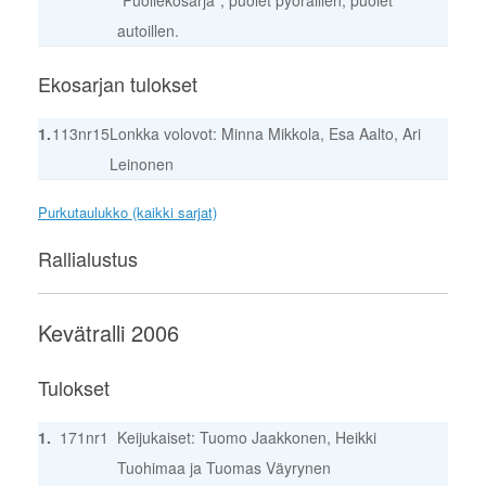
autoillen.
Ekosarjan tulokset
1.
113
nr15
Lonkka volovot: Minna Mikkola, Esa Aalto, Ari
Leinonen
Purkutaulukko (kaikki sarjat)
Rallialustus
Kevätralli 2006
Tulokset
1.
171
nr1
Keijukaiset: Tuomo Jaakkonen, Heikki
Tuohimaa ja Tuomas Väyrynen