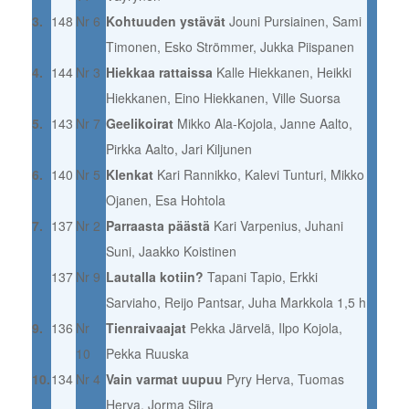
3.
148
Nr 6
Kohtuuden ystävät
Jouni Pursiainen, Sami
Timonen, Esko Strömmer, Jukka Piispanen
4.
144
Nr 3
Hiekkaa rattaissa
Kalle Hiekkanen, Heikki
Hiekkanen, Eino Hiekkanen, Ville Suorsa
5.
143
Nr 7
Geelikoirat
Mikko Ala-Kojola, Janne Aalto,
Pirkka Aalto, Jari Kiljunen
6.
140
Nr 5
Klenkat
Kari Rannikko, Kalevi Tunturi, Mikko
Ojanen, Esa Hohtola
7.
137
Nr 2
Parraasta päästä
Kari Varpenius, Juhani
Suni, Jaakko Koistinen
137
Nr 9
Lautalla kotiin?
Tapani Tapio, Erkki
Sarviaho, Reijo Pantsar, Juha Markkola 1,5 h
9.
136
Nr
Tienraivaajat
Pekka Järvelä, Ilpo Kojola,
10
Pekka Ruuska
10.
134
Nr 4
Vain varmat uupuu
Pyry Herva, Tuomas
Herva, Jorma Siira