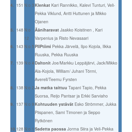
4.
151
N:o 3
Klenkat
Kari Rannikko, Kalevi Tunturi, Veli-
Pekka Viklund, Antti Huttunen ja Mikko
Ojanen
5.
148
N:o
Ääniharavat
Jaakko Koistinen , Kari
12
Varpenius ja Risto Nevasaari
6.
143
N:o 5
PIIPtiimi
Pekka Järvelä, Ilpo Kojola, Ilkka
Ruuska, Pekka Ruuska
7.
139
N:o 4
Daltonit
Joe/Markku Leppäjärvi, Jack/Mikko
Ala-Kojola, William/ Juhani Törmi,
Averell/Teemu Fyrsten
8.
138
N:o 2
Ja matka taittuu
Tapani Tapio, Pekka
Suorsa, Reijo Pantsar ja Erkki Sarviaho
9.
137
N:o 9
Kohtuuden ystävät
Esko Strömmer, Jukka
Piispanen, Sami Timonen ja Seppo
Rytkönen
10.
128
N:o 1
Sadetta paossa
Jorma Siira ja Veli-Pekka