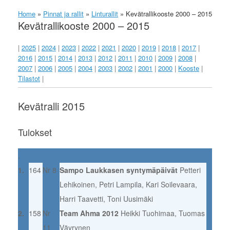
Home
»
Pinnat ja rallit
»
Linturallit
»
Kevätrallikooste 2000 – 2015
Kevätrallikooste 2000 – 2015
|
2025
|
2024
|
2023
|
2022
|
2021
|
2020
|
2019
|
2018
|
2017
|
2016
|
2015
|
2014
|
2013
|
2012
|
2011
|
2010
|
2009
|
2008
|
2007
|
2006
|
2005
|
2004
|
2003
|
2002
|
2001
|
2000
|
Kooste
|
Tilastot
|
Kevätralli 2015
Tulokset
.
1.
164
Nr 8
Sampo Laukkasen syntymäpäivät
Petteri
Lehikoinen, Petri Lampila, Kari Soilevaara,
Harri Taavetti, Toni Uusimäki
2.
158
Nr
Team Ahma 2012
Heikki Tuohimaa, Tuomas
11
Väyrynen