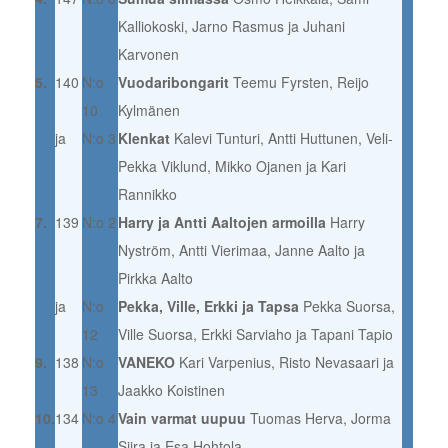
Kalliokoski, Jarno Rasmus ja Juhani
Karvonen
5.
140
N:o
Vuodaribongarit
Teemu Fyrsten, Reijo
10
Kylmänen
ja
N:o 3
Klenkat
Kalevi Tunturi, Antti Huttunen, Veli-
Pekka Viklund, Mikko Ojanen ja Kari
Rannikko
7.
139
N:o 2
Harry ja Antti Aaltojen armoilla
Harry
Nyström, Antti Vierimaa, Janne Aalto ja
Pirkka Aalto
ja
N:o
Pekka, Ville, Erkki ja Tapsa
Pekka Suorsa,
12
Ville Suorsa, Erkki Sarviaho ja Tapani Tapio
9.
138
N:o
VANEKO
Kari Varpenius, Risto Nevasaari ja
13
Jaakko Koistinen
10.
134
N:o 4
Vain varmat uupuu
Tuomas Herva, Jorma
Siira ja Esa Hohtola