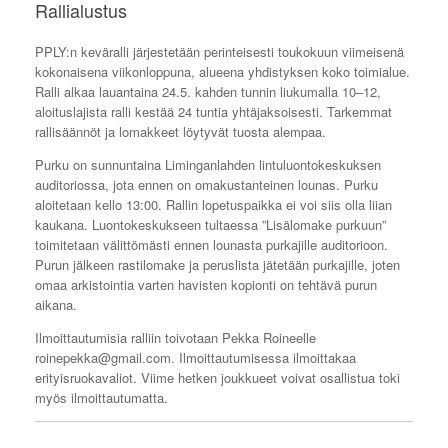
Rallialustus
PPLY:n keväralli järjestetään perinteisesti toukokuun viimeisenä
kokonaisena viikonloppuna, alueena yhdistyksen koko toimialue.
Ralli alkaa lauantaina 24.5. kahden tunnin liukumalla 10–12,
aloituslajista ralli kestää 24 tuntia yhtäjaksoisesti. Tarkemmat
rallisäännöt ja lomakkeet löytyvät tuosta alempaa.
Purku on sunnuntaina Liminganlahden lintuluontokeskuksen
auditoriossa, jota ennen on omakustanteinen lounas. Purku
aloitetaan kello 13:00. Rallin lopetuspaikka ei voi siis olla liian
kaukana. Luontokeskukseen tultaessa ”Lisälomake purkuun”
toimitetaan välittömästi ennen lounasta purkajille auditorioon.
Purun jälkeen rastilomake ja peruslista jätetään purkajille, joten
omaa arkistointia varten havisten kopionti on tehtävä purun
aikana.
Ilmoittautumisia ralliin toivotaan Pekka Roineelle
roinepekka@gmail.com. Ilmoittautumisessa ilmoittakaa
erityisruokavaliot. Viime hetken joukkueet voivat osallistua toki
myös ilmoittautumatta.