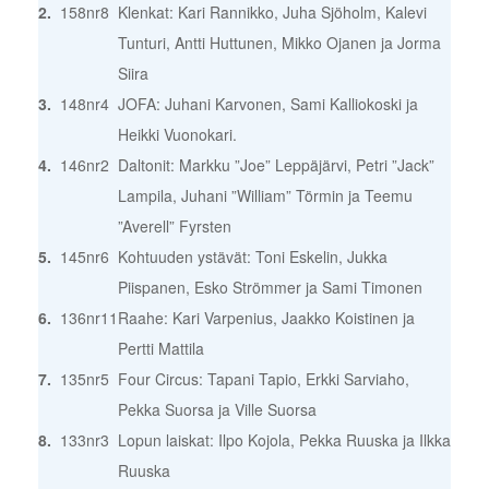
2.
158
nr8
Klenkat: Kari Rannikko, Juha Sjöholm, Kalevi
Tunturi, Antti Huttunen, Mikko Ojanen ja Jorma
Siira
3.
148
nr4
JOFA: Juhani Karvonen, Sami Kalliokoski ja
Heikki Vuonokari.
4.
146
nr2
Daltonit: Markku ”Joe” Leppäjärvi, Petri ”Jack”
Lampila, Juhani ”William” Törmin ja Teemu
”Averell” Fyrsten
5.
145
nr6
Kohtuuden ystävät: Toni Eskelin, Jukka
Piispanen, Esko Strömmer ja Sami Timonen
6.
136
nr11
Raahe: Kari Varpenius, Jaakko Koistinen ja
Pertti Mattila
7.
135
nr5
Four Circus: Tapani Tapio, Erkki Sarviaho,
Pekka Suorsa ja Ville Suorsa
8.
133
nr3
Lopun laiskat: Ilpo Kojola, Pekka Ruuska ja Ilkka
Ruuska