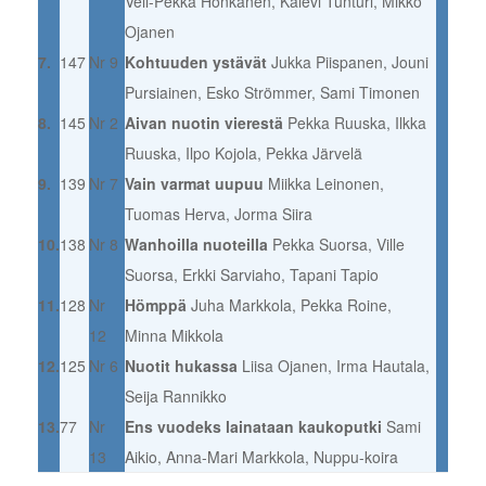
Veli-Pekka Honkanen, Kalevi Tunturi, Mikko
Ojanen
7.
147
Nr 9
Kohtuuden ystävät
Jukka Piispanen, Jouni
Pursiainen, Esko Strömmer, Sami Timonen
8.
145
Nr 2
Aivan nuotin vierestä
Pekka Ruuska, Ilkka
Ruuska, Ilpo Kojola, Pekka Järvelä
9.
139
Nr 7
Vain varmat uupuu
Miikka Leinonen,
Tuomas Herva, Jorma Siira
10.
138
Nr 8
Wanhoilla nuoteilla
Pekka Suorsa, Ville
Suorsa, Erkki Sarviaho, Tapani Tapio
11.
128
Nr
Hömppä
Juha Markkola, Pekka Roine,
12
Minna Mikkola
12.
125
Nr 6
Nuotit hukassa
Liisa Ojanen, Irma Hautala,
Seija Rannikko
13.
77
Nr
Ens vuodeks lainataan kaukoputki
Sami
13
Aikio, Anna-Mari Markkola, Nuppu-koira