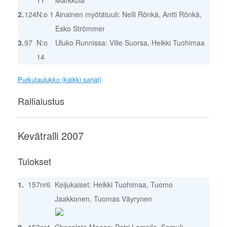
2.
124
N:o 1
Ainainen myötätuuli: Nelli Rönkä, Antti Rönkä,
Esko Strömmer
3.
97
N:o
Uluko Runnissa: Ville Suorsa, Heikki Tuohimaa
14
Purkutaulukko (kaikki sarjat)
Rallialustus
Kevätralli 2007
Tulokset
1.
157
nr6
Keijukaiset: Heikki Tuohimaa, Tuomo
Jaakkonen, Tuomas Väyrynen
2.
153
nr1
Chocolate Moose: Petri Lampila, Samuli