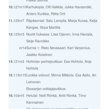
10.
127
nr10
Karhukopla: Olli Hakkila, Jukka Hautamäki,
Antero Kurikka, Riitta Orti
11.
125
nr7
Räpäsorsat: Satu Lampila, Marja Kuosa, Katja
Kangas, Sirpa Marttila
12.
123
nr3
Nuotit hukassa: Liisa Ojanen, Irma Hautala,
Seija Rannikko
nr14
Surnia 1: Risto Nevasaari, Kari Varpenius,
Jaakko Koistinen
14.
121
nr2
Hohtolan perhejoukkue: Esa Hohtola, Anja
Hohtola
15.
113
nr15
Lonkka volovot: Minna Mikkola, Esa Aalto, Ari
Leinonen
Ekosarjan voittajajoukkue.
16.
104
nr5
Hetulat: Nelli Rönkä, Antti Rönkä, Timo
Kanniainen
”Puoliekosarja”, puolet pyöräillen, puolet