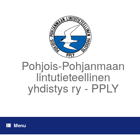
Skip
to
content
Pohjois-Pohjanmaan
lintutieteellinen
yhdistys ry - PPLY
Menu