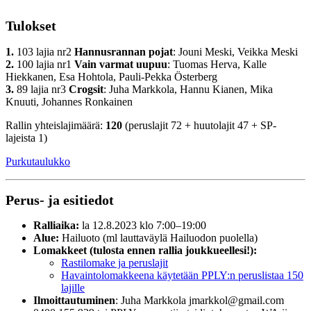
Tulokset
1.
103 lajia nr2
Hannusrannan pojat
: Jouni Meski, Veikka Meski
2.
100 lajia nr1
Vain varmat uupuu
: Tuomas Herva, Kalle
Hiekkanen, Esa Hohtola, Pauli-Pekka Österberg
3.
89 lajia nr3
Crogsit
: Juha Markkola, Hannu Kianen, Mika
Knuuti, Johannes Ronkainen
Rallin yhteislajimäärä:
120
(peruslajit 72 + huutolajit 47 + SP-
lajeista 1)
Purkutaulukko
Perus- ja esitiedot
Ralliaika:
la 12.8.2023 klo 7:00–19:00
Alue:
Hailuoto (ml lauttaväylä Hailuodon puolella)
Lomakkeet (tulosta ennen rallia joukkueellesi!):
Rastilomake ja peruslajit
Havaintolomakkeena käytetään PPLY:n peruslistaa 150
lajille
Ilmoittautuminen
: Juha Markkola jmarkkol@gmail.com