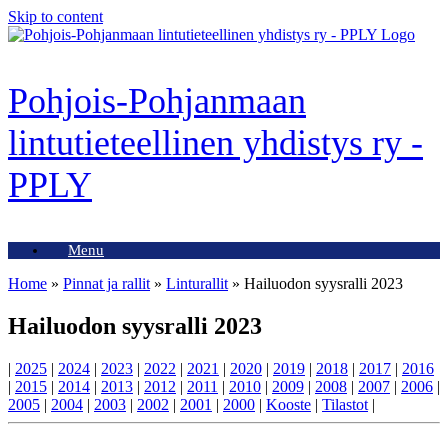
Skip to content
Pohjois-Pohjanmaan
lintutieteellinen yhdistys ry -
PPLY
Menu
Home
»
Pinnat ja rallit
»
Linturallit
»
Hailuodon syysralli 2023
Hailuodon syysralli 2023
|
2025
|
2024
|
2023
|
2022
|
2021
|
2020
|
2019
|
2018
|
2017
|
2016
|
2015
|
2014
|
2013
|
2012
|
2011
|
2010
|
2009
|
2008
|
2007
|
2006
|
2005
|
2004
|
2003
|
2002
|
2001
|
2000
|
Kooste
|
Tilastot
|