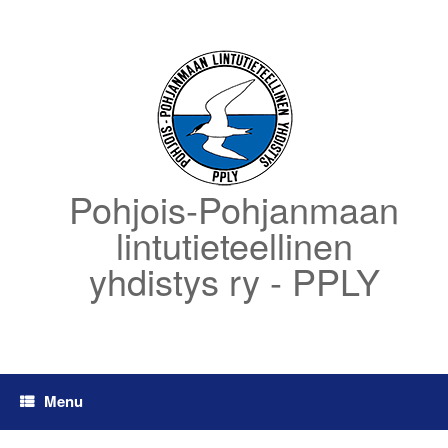
Skip
to
content
Pohjois-Pohjanmaan
lintutieteellinen
yhdistys ry - PPLY
Menu