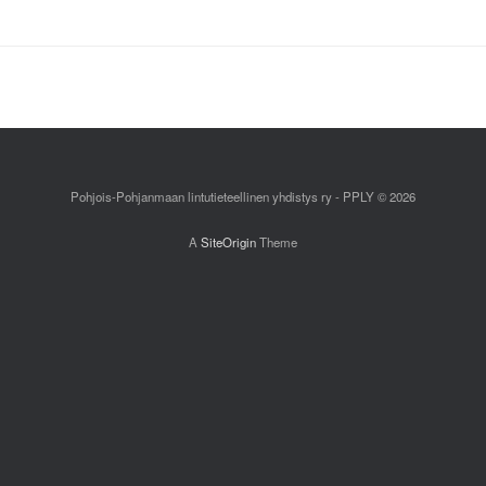
Pohjois-Pohjanmaan lintutieteellinen yhdistys ry - PPLY © 2026
A
SiteOrigin
Theme