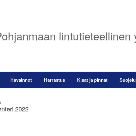
ohjanmaan lintutieteellinen 
Havainnot
Harrastus
Kisat ja pinnat
Suojelu
2
enteri 2022