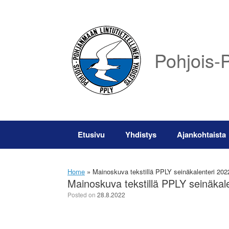
Skip
to
content
Pohjois-P
Etusivu
Yhdistys
Ajankohtaista
Home
»
Mainoskuva tekstillä PPLY seinäkalenteri 202
Mainoskuva tekstillä PPLY seinäkal
Posted on
28.8.2022