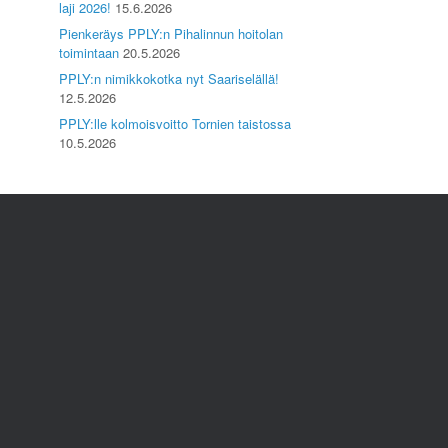
laji 2026!
15.6.2026
Pienkeräys PPLY:n Pihalinnun hoitolan
toimintaan
20.5.2026
PPLY:n nimikkokotka nyt Saariselällä!
12.5.2026
PPLY:lle kolmoisvoitto Tornien taistossa
10.5.2026