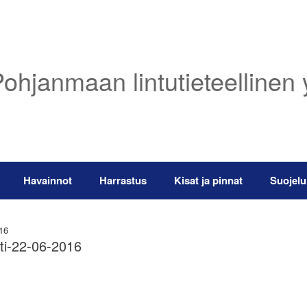
ohjanmaan lintutieteellinen 
Havainnot
Harrastus
Kisat ja pinnat
Suojelu
016
tti-22-06-2016