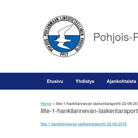
Skip
to
content
Pohjois-P
Etusivu
Yhdistys
Ajankohtaista
Home
»
liite-1-hankilannevan-laskentaraportti-22-06-2
liite-1-hankilannevan-laskentarapor
liite-1-hankilannevan-laskentaraportti-22-06-2016