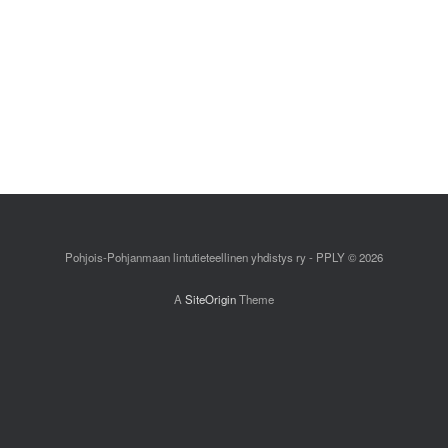
Pohjois-Pohjanmaan lintutieteellinen yhdistys ry - PPLY © 2026
A
SiteOrigin
Theme