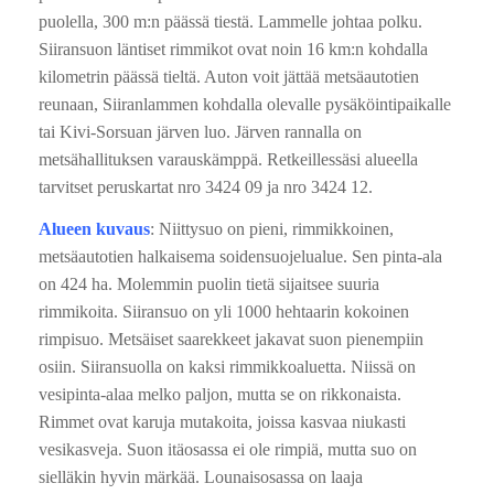
puolella, 300 m:n päässä tiestä. Lammelle johtaa polku.
Siiransuon läntiset rimmikot ovat noin 16 km:n kohdalla
kilometrin päässä tieltä. Auton voit jättää metsäautotien
reunaan, Siiranlammen kohdalla olevalle pysäköintipaikalle
tai Kivi-Sorsuan järven luo. Järven rannalla on
metsähallituksen varauskämppä. Retkeillessäsi alueella
tarvitset peruskartat nro 3424 09 ja nro 3424 12.
Alueen kuvaus
: Niittysuo on pieni, rimmikkoinen,
metsäautotien halkaisema soidensuojelualue. Sen pinta-ala
on 424 ha. Molemmin puolin tietä sijaitsee suuria
rimmikoita. Siiransuo on yli 1000 hehtaarin kokoinen
rimpisuo. Metsäiset saarekkeet jakavat suon pienempiin
osiin. Siiransuolla on kaksi rimmikkoaluetta. Niissä on
vesipinta-alaa melko paljon, mutta se on rikkonaista.
Rimmet ovat karuja mutakoita, joissa kasvaa niukasti
vesikasveja. Suon itäosassa ei ole rimpiä, mutta suo on
sielläkin hyvin märkää. Lounaisosassa on laaja