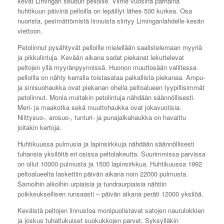
kevät Limingan seudun pelloille. Viime vuosina parhaina
huhtikuun päivinä pelloilla on lepäillyt lähes 500 kurkea. Osa
nuorista, pesimättömistä linnuista siirtyy Liminganlahdelle kesän
viettoon.
Petolinnut pysähtyvät pelloille mielellään saalistelemaan myyriä
ja pikkulintuja. Kevään aikana sadat piekanat lekuttelevat
peltojen yllä myyränpyynnissä. Huonon muuttosään vallitessa
pelloilla on nähty kerralla toistasataa paikallista piekanaa. Ampu-
ja sinisuohaukka ovat piekanan ohella peltoalueen tyypillisimmät
petolinnut. Monia muitakin petolintuja nähdään säännöllisesti.
Meri- ja maakotka sekä muuttohaukka ovat jokavuotisia.
Niittysuo-, arosuo-, tunturi- ja punajalkahaukka on havaittu
joitakin kertoja.
Huhtikuussa pulmusia ja lapinsirkkuja nähdään säännöllisesti
tuhansia yksilöitä eri osissa peltolakeutta. Suurimmissa parvissa
on ollut 10000 pulmusta ja 1500 lapinsirkkua. Huhtikuussa 1992
peltoalueelta laskettiin päivän aikana noin 22000 pulmusta.
Samoihin aikoihin urpiaisia ja tundraurpiaisia nähtiin
poikkeuksellisen runsaasti – päivän aikana peräti 12000 yksilöä.
Keväistä peltojen linnustoa monipuolistavat satojen naurulokkien
ja joskus tuhatlukuiset suokukkojen parvet. Syksylläkin