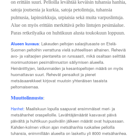
on erittäin suuri. Pelloilla levähtää keväisin tuhansia hanhia,
satoja joutsenia ja kurkia, satoja petolintuja, tuhansia
pulmusia, lapinsirkkuja, urpiaisia sekä muita varpuslintuja.
Alue on myös erittäin merkittävä pelto lintujen pesimäalue.
Paras retkeilyaika on huhtikuun alusta toukokuun loppuun.
Alueen kuvaus
: Lakeuden peltojen salaojitusaste on Etelä-
Suomen peltoihin verrattuna vielä suhteellisen alhainen. Reheviä
avo- ja valtaojien pientareita on runsaasti, mikä osaltaan selittää
monimuotoisen pesimälinnuston säilymisen alueella.
Heinäniittyjen, laidunmaiden ja kesantopeltojen määrä on myös
huomattavan suuri. Rehevät pensaikot ja pienet
metsäsaarekkeet kirjovat muutoin yhtenäisen tasaista
peltomaisemaa.
Muuttolinnusto
:
Hanhet
: Maaliskuun lopulla saapuvat ensimmäiset meri- ja
metsähanhet oraspelloille. Levähtäjämäärät kasvavat päivä
päivältä ja huhtikuun puolivälin jälkeen määrät ovat huipussaan.
Kahden-kolmen viikon ajan metsähanhia ruokailee pelloilla
tuhansia, enimmillään alueelta on laskettu yli 8000 metsähanhea.