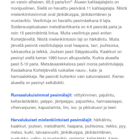
2.
on varsin alhainen, 65,9 paria/km
Alueen kahlaajalajisto on
monipuolinen. Siellä on havaittu pesivänä 11 kahlaajalajia. Niistä
mielenkiintoisimmat ovat jänkäkurppa, jänkäsirriäinen ja
mustaviklo. Vesilintuja on havaittu pesimäaikana 9 lajia.
Soidensuojelualueen metsähanhikanta on 4-6 pesivää paria ja
noin 15 pesimätöntä lintua. Muita vesilintuja pesii eniten
Kortetjärveltä. Niistä mielenkiintoisin laji on härkälintu. Muita
järvellä pesiviä vesilintulajeja ovat haapana, tavi, jouhisorsa,
tukkasotka ja telkkä. Joutsen pesii Säippäsuolla. Kaakkuri on
pesinyt siellä kerran 1980-luvun alkupuolella. Kurkia alueella
pesii 5-10 paria. Metsäsaarekkeissa pesii monia petolintulajeja.
Kesäaikana Kortetjärvellä ruokailee nauru-, kala- ja
harmaalokkeja. Ne pesivät kuitenkin vain satunnaisesti. Kerran
alueella on pesinyt selkälokki.
Runsaslukuisimmat pesimälajit
: niittykirvinen, pajulintu,
keltavästäräkki, peippo, järripeippo, pajusirkku, harmaasieppo,
vihervarpunen, kapustarinta, Iiro, iso- ja pikkukuovi ja teeri.
Harvalukuiset mielenkiintoiset pesimälajit
: härkälintu,
kaakkuri, joutsen, metsähanhi, haapana, jouhisorsa, riekko, pyy,
metso, kurki, taivaanvuohi, jänkäkurppa, jänkäsirriäinen,
suokukko, valko- ja mustaviklo, rantasipi, kalasääski, kana-,