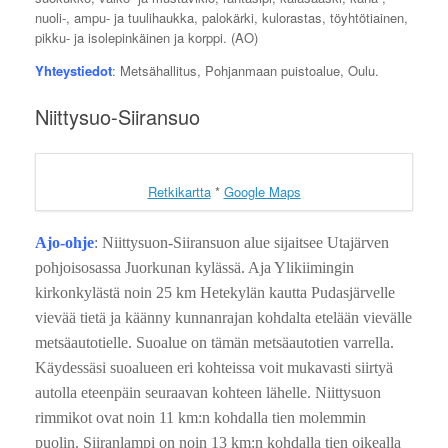
nuoli-, ampu- ja tuulihaukka, palokärki, kulorastas, töyhtötiainen,
pikku- ja isolepinkäinen ja korppi. (AO)
Yhteystiedot
: Metsähallitus, Pohjanmaan puistoalue, Oulu.
Niittysuo-Siiransuo
Retkikartta
*
Google Maps
Ajo-ohje
: Niittysuon-Siiransuon alue sijaitsee Utajärven
pohjoisosassa Juorkunan kylässä. Aja Ylikiimingin
kirkonkylästä noin 25 km Hetekylän kautta Pudasjärvelle
vievää tietä ja käänny kunnanrajan kohdalta etelään vievälle
metsäautotielle. Suoalue on tämän metsäautotien varrella.
Käydessäsi suoalueen eri kohteissa voit mukavasti siirtyä
autolla eteenpäin seuraavan kohteen lähelle. Niittysuon
rimmikot ovat noin 11 km:n kohdalla tien molemmin
puolin. Siiranlampi on noin 13 km:n kohdalla tien oikealla