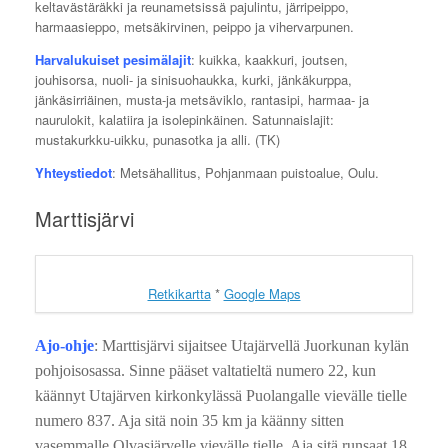
keltavästäräkki ja reunametsissä pajulintu, järripeippo,
harmaasieppo, metsäkirvinen, peippo ja vihervarpunen.
Harvalukuiset pesimälajit
: kuikka, kaakkuri, joutsen,
jouhisorsa, nuoli- ja sinisuohaukka, kurki, jänkäkurppa,
jänkäsirriäinen, musta-ja metsäviklo, rantasipi, harmaa- ja
naurulokit, kalatiira ja isolepinkäinen. Satunnaislajit:
mustakurkku-uikku, punasotka ja alli. (TK)
Yhteystiedot
: Metsähallitus, Pohjanmaan puistoalue, Oulu.
Marttisjärvi
Retkikartta
*
Google Maps
Ajo-ohje
: Marttisjärvi sijaitsee Utajärvellä Juorkunan kylän
pohjoisosassa. Sinne pääset valtatieltä numero 22, kun
käännyt Utajärven kirkonkylässä Puolangalle vievälle tielle
numero 837. Aja sitä noin 35 km ja käänny sitten
vasemmalle Olvasjärvelle vievälle tielle. Aja sitä runsaat 18