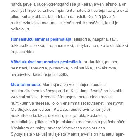
nähdä järvellä sudenkorentojahdissa ja kerranjärven lähistöllä on
pesinyt hiiripöllö. Erikoisimpia rantametsistä kuultuja laulajia ovat
olleet kuhankeittäjä, kultarinta ja satakieli. Kesällä järvellä
ruokailevia lajeja ovat mm. metsähanhi, kalasääski, kurki ja
selkälokki.
Runsaslukuisimmat pesimälajit
: sinisorsa, haapana, tavi,
tukkasotka, telkkä, Iiro, naurulokki, niittykirvinen, keltavästäräkki
ja pajusirkku.
Vähälukuiset satunnaiset pesimälajit
: silkkiuikku, joutsen,
heinätavi, lapasorsa, punasotka, nuolihaukka, jänkäkurppa,
metsäviklo, kalatiira ja hiiripöllö.
Muuttolinnusto
: Marttisjärvi on vesilintujen suosima
muutonaikainen levähdyspaikka. Kaikkiaan järvellä on havaittu
24 vesilintulajia. Keväällä Marttisjärvi herää eloon maalis-
huhtikuun vaihteessa, jolloin ensimmäiset joutsenet ilmestyvät
Marttisjokisuun sulaan. Kalaisa, runsasravinteinen järvi
houkuttelee kuikkia, uiveloita, iso- ja tukkakoskeloita,
mustalintuja, pilkkasiipiä ja toisinaan merimetsoja pysähtymään.
Koskikara on nähty järvestä lähtevässä ojan suussa.
Syksyisistä vaelluslintulajeista Marttisjärvellä on havaittu lapin-