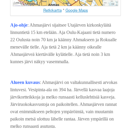
Retkikartta
*
Google Maps
Ajo-ohje
: Ahmasjärvi sijaitsee Utajärven kirkonkyläitä
linnuntietä 15 km etelään. Aja Oulu-Kajaani tietä numero
22 Oulusta noin 70 km ja käänny Ahmakseen ja Rokualle
menevälle tielle. Aja tietä 2 km ja käänny oikealle
Ahmasjärveä kiertävälle kylätielle. Aja tietä noin 3 km
kunnes järvi näkyy vasemmalla.
Alueen kuvaus
: Ahmasjärvi on valtakunnallisesti arvokas
lintuvesi. Vesipinta-ala on 394 ha. Järvellä kasvaa laajoja
järvikortteikkoja ja melko runsaasti kelluslehtisiä kasveja.
Järviruokokasvustoja on paikoitellen. Ahmasjärven rannat
ovat enimmäkseen peltojen ympäröimiä, vain muutamin
paikoin metsä ulottuu lähelle rantaa. Järven ympärillä on
melko runsaasti asutusta.