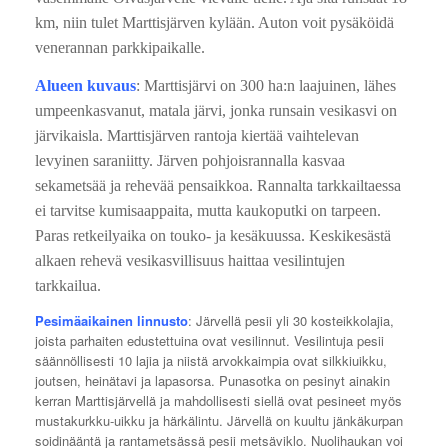
km, niin tulet Marttisjärven kylään. Auton voit pysäköidä
venerannan parkkipaikalle.
Alueen kuvaus
: Marttisjärvi on 300 ha:n laajuinen, lähes
umpeenkasvanut, matala järvi, jonka runsain vesikasvi on
järvikaisla. Marttisjärven rantoja kiertää vaihtelevan
levyinen saraniitty. Järven pohjoisrannalla kasvaa
sekametsää ja rehevää pensaikkoa. Rannalta tarkkailtaessa
ei tarvitse kumisaappaita, mutta kaukoputki on tarpeen.
Paras retkeilyaika on touko- ja kesäkuussa. Keskikesästä
alkaen rehevä vesikasvillisuus haittaa vesilintujen
tarkkailua.
Pesimäaikainen linnusto
: Järvellä pesii yli 30 kosteikkolajia,
joista parhaiten edustettuina ovat vesilinnut. Vesilintuja pesii
säännöllisesti 10 lajia ja niistä arvokkaimpia ovat silkkiuikku,
joutsen, heinätavi ja lapasorsa. Punasotka on pesinyt ainakin
kerran Marttisjärvellä ja mahdollisesti siellä ovat pesineet myös
mustakurkku-uikku ja härkälintu. Järvellä on kuultu jänkäkurpan
soidinääntä ja rantametsässä pesii metsäviklo. Nuolihaukan voi