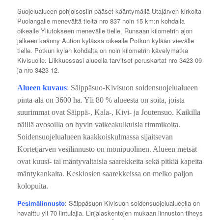
Suojelualueen pohjoisosiin pääset kääntymällä Utajärven kirkolta
Puolangalle menevältä tieltä nro 837 noin 15 km:n kohdalla
oikealle Yliutokseen menevälle tielle. Runsaan kilometrin ajon
jälkeen käänny Aution kylässä oikealle Potkun kylään vievälle
tielle. Potkun kylän kohdalta on noin kilometrin kävelymatka
Kivisuolle. Liikkuessasi alueella tarvitset peruskartat nro 3423 09
ja nro 3423 12.
Alueen kuvaus
: Säippäsuo-Kivisuon soidensuojelualueen
pinta-ala on 3600 ha. Yli 80 % alueesta on soita, joista
suurimmat ovat Säippä-, Kala-, Kivi- ja Joutensuo. Kaikilla
näillä avosoilla on hyvin vaikeakulkuisia rimmikoita.
Soidensuojelualueen kaakkoiskulmassa sijaitsevan
Kortetjärven vesilinnusto on monipuolinen. Alueen metsät
ovat kuusi- tai mäntyvaltaisia saarekkeita sekä pitkiä kapeita
mäntykankaita. Keskiosien saarekkeissa on melko paljon
kolopuita.
Pesimälinnusto
: Säippäsuon-Kivisuon soidensuojelualueella on
havaittu yli 70 lintulajia. Linjalaskentojen mukaan linnuston tiheys