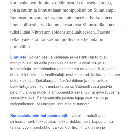
kortevaltainen rimpineva. Siiransuolla on useita lampia,
joista suurin ja linnustoltaan monipuolisin on Siiranlampi.
Siiransuo on varattu turve­tuotantoalueeksi. Koko alueen
linnustollisesti arvokkaimmat osat ovat Siiransuolla, joten se
tulisi liittää Niittysuon soidensuojelualueeseen. Parasta
retkeilyaikaa on toukokuun puolivälistä heinäkuun
puoliväliin.
Linnusto
: Soiden pesivä kahlaaja- ja vesilintulajisto ovat
monipuolisia. Alueella pesii vakinaisesti 9 vesilintu- ja 12
kahlaajalajia. Metsähanhen pesimäkanta on vahva, 5-10 paria.
Mielenkiintoisimmat vesilintulajit ovat kaakkuri, kuikka ja joutsen
sekä kahlaajat jänkäkurppa, jänkäsirriäinen ja mustaviklo.
Lokkilintuja pesii kymmenkunta paria. Säännöllisesti pesiviä
petolintuja ovat nuoli- ja ampuhaukka sekä hyvinä myyrävuosina
sinisuohaukka. Rämereunoilla pesiviä lajeja ovat riekko ja
isolepinkäinen. Muuttoajan linnustoa ei tunneta.
Runsaslukuisimmat pesimälajit
: avosoilla metsähanhi,
sinisorsa, tavi, tukkasotka, telkkä, riekko, teeri, kapustarinta,
taivaanvuohi, suokukko, valkoviklo, Iiro, niittykirvinen ja