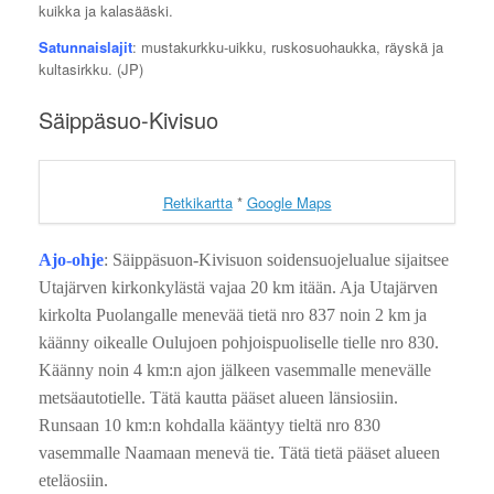
kuikka ja kalasääski.
Satunnaislajit
: mustakurkku-uikku, ruskosuohaukka, räyskä ja
kultasirkku. (JP)
Säippäsuo-Kivisuo
Retkikartta
*
Google Maps
Ajo-ohje
: Säippäsuon-Kivisuon soidensuojelualue sijaitsee
Utajärven kirkonkylästä vajaa 20 km itään. Aja Utajärven
kirkolta Puolangalle menevää tietä nro 837 noin 2 km ja
käänny oikealle Oulujoen pohjoispuoliselle tielle nro 830.
Käänny noin 4 km:n ajon jälkeen vasemmalle menevälle
metsäautotielle. Tätä kautta pääset alueen länsiosiin.
Runsaan 10 km:n kohdalla kääntyy tieltä nro 830
vasemmalle Naamaan menevä tie. Tätä tietä pääset alueen
eteläosiin.