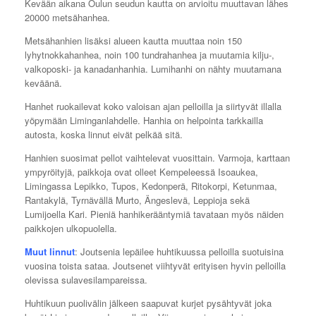
Kevään aikana Oulun seudun kautta on arvioitu muuttavan lähes
20000 metsähanhea.
Metsähanhien lisäksi alueen kautta muuttaa noin 150
lyhytnokkahanhea, noin 100 tundrahanhea ja muutamia kilju-,
valkoposki- ja kanadanhanhia. Lumihanhi on nähty muutamana
keväänä.
Hanhet ruokailevat koko valoisan ajan pelloilla ja siirtyvät illalla
yöpymään Liminganlahdelle. Hanhia on helpointa tarkkailla
autosta, koska linnut eivät pelkää sitä.
Hanhien suosimat pellot vaihtelevat vuosittain. Varmoja, karttaan
ympyröityjä, paikkoja ovat olleet Kempeleessä Isoaukea,
Limingassa Lepikko, Tupos, Kedonperä, Ritokorpi, Ketunmaa,
Rantakylä, Tyrnävällä Murto, Ängeslevä, Leppioja sekä
Lumijoella Kari. Pieniä hanhikerääntymiä tavataan myös näiden
paikkojen ulkopuolella.
Muut linnut
: Joutsenia lepäilee huhtikuussa pelloilla suotuisina
vuosina toista sataa. Joutsenet viihtyvät erityisen hyvin pelloilla
olevissa sulavesilampareissa.
Huhtikuun puolivälin jälkeen saapuvat kurjet pysähtyvät joka