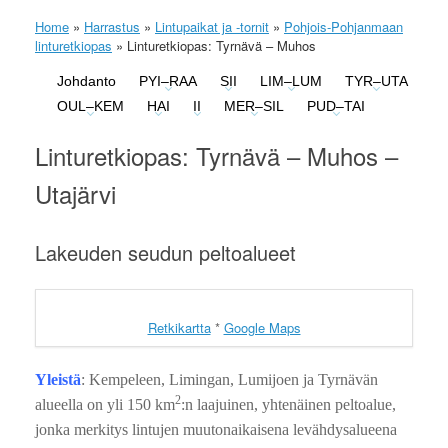
Home
»
Harrastus
»
Lintupaikat ja -tornit
»
Pohjois-Pohjanmaan
linturetkiopas
»
Linturetkiopas: Tyrnävä – Muhos
Johdanto
PYI–RAA
SII
LIM–LUM
TYR–UTA
OUL–KEM
HAI
II
MER–SIL
PUD–TAI
Linturetkiopas: Tyrnävä – Muhos –
Utajärvi
Lakeuden seudun peltoalueet
Retkikartta
*
Google Maps
Yleistä
: Kempeleen, Limingan, Lumijoen ja Tyrnävän
2
alueella on yli 150 km
:n laajuinen, yhtenäinen peltoalue,
jonka merkitys lintujen muutonaikaisena levähdysalueena