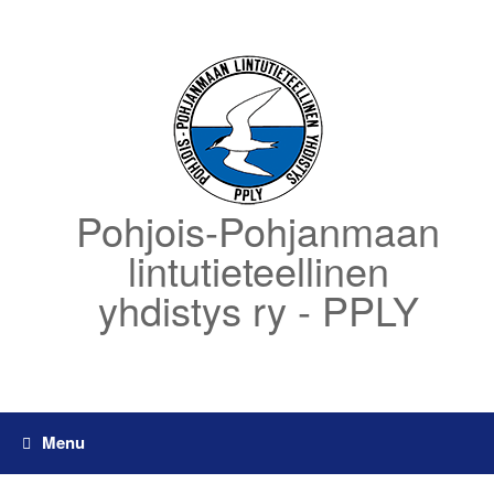
Skip
to
content
Pohjois-Pohjanmaan
lintutieteellinen
yhdistys ry - PPLY
Menu