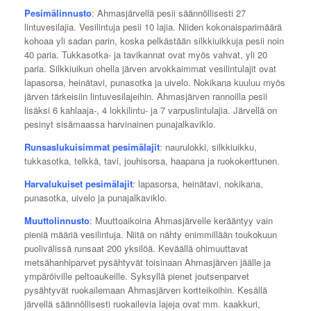
Pesimälinnusto
: Ahmasjärvellä pesii säännöllisesti 27
lintuvesilajia. Vesilintuja pesii 10 lajia. Niiden kokonaisparimäärä
kohoaa yli sadan parin, koska pelkästään silkkiuikkuja pesii noin
40 paria. Tukkasotka- ja tavikannat ovat myös vahvat, yli 20
paria. Silkkiuikun ohella järven arvokkaimmat vesilintulajit ovat
lapasorsa, heinätavi, punasotka ja uivelo. Nokikana kuuluu myös
järven tärkeisiin lintuvesilajeihin. Ahmasjärven rannoilla pesii
lisäksi 6 kahlaaja-, 4 lokkilintu- ja 7 varpuslintulajia. Järvellä on
pesinyt sisämaassa harvinainen punajalkaviklo.
Runsaslukuisimmat pesimälajit
: naurulokki, silkkiuikku,
tukkasotka, telkkä, tavi, jouhisorsa, haapana ja ruokokerttunen.
Harvalukuiset pesimälajit
: lapasorsa, heinätavi, nokikana,
punasotka, uivelo ja punajalkaviklo.
Muuttolinnusto
: Muuttoaikoina Ahmasjärvelle kerääntyy vain
pieniä määriä vesilintuja. Niitä on nähty enimmillään toukokuun
puolivälissä runsaat 200 yksilöä. Keväällä ohimuuttavat
metsähanhiparvet pysähtyvät toisinaan Ahmasjärven jäälle ja
ympäröiville peltoaukeille. Syksyllä pienet joutsenparvet
pysähtyvät ruokailemaan Ahmasjärven kortteikoihin. Kesällä
järvellä säännöllisesti ruokailevia lajeja ovat mm. kaakkuri,