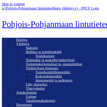
Skip to content
Pohjois-Pohjanmaan lintutiete
Etusivu
Yhdistys
Säännöt
Hallitus ja toimihenkilöt
Toimikunnat
Toimialue ja paikallisyhdistykset
Toimintakertomukset ja -suunnitelmat
Yhdistyksen historiaa
Toimihenkilöhistoriikki
Kokoushistoriikki
Ansiomerkit ja palkinnot
Liity jäseneksi
Yhteystiedot
Ajankohtaista
Uutiset
Tapahtumakalenteri
Havainnot