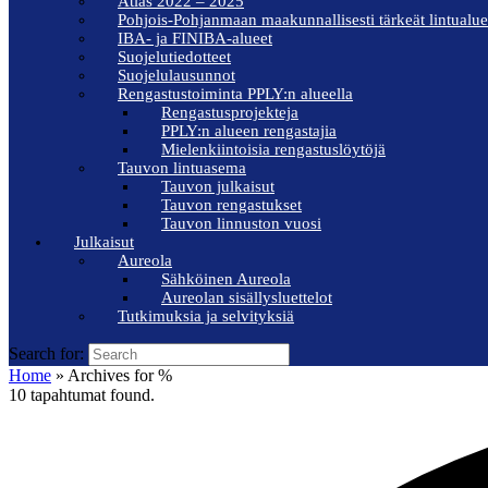
Atlas 2022 – 2025
Pohjois-Pohjanmaan maakunnallisesti tärkeät lintualue
IBA- ja FINIBA-alueet
Suojelutiedotteet
Suojelulausunnot
Rengastustoiminta PPLY:n alueella
Rengastusprojekteja
PPLY:n alueen rengastajia
Mielenkiintoisia rengastuslöytöjä
Tauvon lintuasema
Tauvon julkaisut
Tauvon rengastukset
Tauvon linnuston vuosi
Julkaisut
Aureola
Sähköinen Aureola
Aureolan sisällysluettelot
Tutkimuksia ja selvityksiä
Search for:
Home
»
Archives for %
10 tapahtumat found.