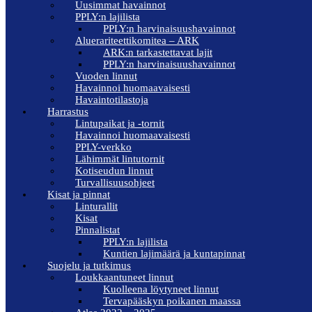
Uusimmat havainnot
PPLY:n lajilista
PPLY:n harvinaisuushavainnot
Aluerariteettikomitea – ARK
ARK:n tarkastettavat lajit
PPLY:n harvinaisuushavainnot
Vuoden linnut
Havainnoi huomaavaisesti
Havaintotilastoja
Harrastus
Lintupaikat ja -tornit
Havainnoi huomaavaisesti
PPLY-verkko
Lähimmät lintutornit
Kotiseudun linnut
Turvallisuusohjeet
Kisat ja pinnat
Linturallit
Kisat
Pinnalistat
PPLY:n lajilista
Kuntien lajimäärä ja kuntapinnat
Suojelu ja tutkimus
Loukkaantuneet linnut
Kuolleena löytyneet linnut
Tervapääskyn poikanen maassa