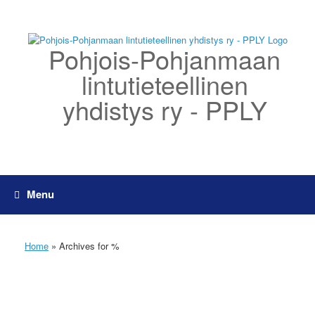
Skip
to
content
Pohjois-Pohjanmaan
lintutieteellinen
yhdistys ry - PPLY
Menu
Home
»
Archives for %