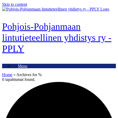
Skip to content
Pohjois-Pohjanmaan
lintutieteellinen yhdistys ry -
PPLY
Menu
Home
»
Archives for %
0 tapahtumat found.