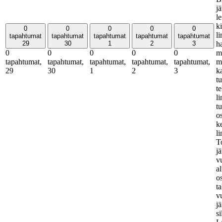
j
l
ki
0
0
0
0
0
li
tapahtumat
tapahtumat
tapahtumat
tapahtumat
tapahtumat
29
30
1
2
3
h
0
0
0
0
0
m
tapahtumat,
tapahtumat,
tapahtumat,
tapahtumat,
tapahtumat,
m
29
30
1
2
3
k
t
t
li
t
o
k
l
T
jä
v
al
o
t
v
jä
si