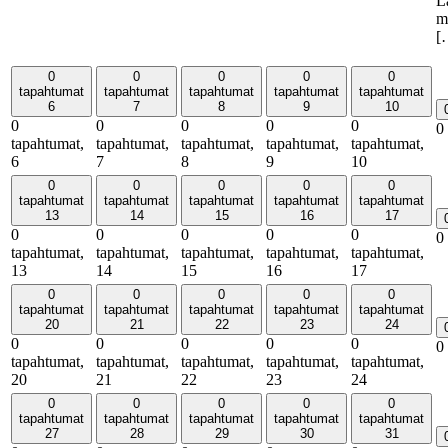
L
m
[
0
0
0
0
0
tapahtumat
tapahtumat
tapahtumat
tapahtumat
tapahtumat
6
7
8
9
10
0
0
0
0
0
0
tapahtumat,
tapahtumat,
tapahtumat,
tapahtumat,
tapahtumat,
6
7
8
9
10
0
0
0
0
0
tapahtumat
tapahtumat
tapahtumat
tapahtumat
tapahtumat
13
14
15
16
17
0
0
0
0
0
0
tapahtumat,
tapahtumat,
tapahtumat,
tapahtumat,
tapahtumat,
13
14
15
16
17
0
0
0
0
0
tapahtumat
tapahtumat
tapahtumat
tapahtumat
tapahtumat
20
21
22
23
24
0
0
0
0
0
0
tapahtumat,
tapahtumat,
tapahtumat,
tapahtumat,
tapahtumat,
20
21
22
23
24
0
0
0
0
0
tapahtumat
tapahtumat
tapahtumat
tapahtumat
tapahtumat
27
28
29
30
31