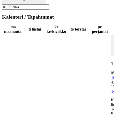
Kalenteri / Tapahtumat
ma
ke
pe
ti
tiistai
to
torstai
maanantai
keskiviikko
perjantai
1
0
T
4
1
T
K
l
T
B