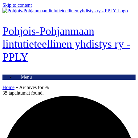
Skip to content
Pohjois-Pohjanmaan
lintutieteellinen yhdistys ry -
PPLY
Menu
Home
»
Archives for %
35 tapahtumat found.