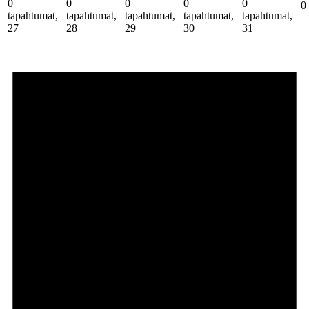
0
0
0
0
0
0
tapahtumat,
tapahtumat,
tapahtumat,
tapahtumat,
tapahtumat,
27
28
29
30
31