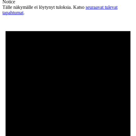
Notice
Tälle näkymälle ei löytynyt tuloksia. Katso
seuraavat tulevat
tapahtumat
.