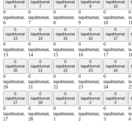
tapahtumat
tapahtumat
tapahtumat
tapahtumat
tapahtumat
6
7
8
9
10
0
0
0
0
0
0
tapahtumat,
tapahtumat,
tapahtumat,
tapahtumat,
tapahtumat,
t
6
7
8
9
10
1
0
0
0
0
0
tapahtumat
tapahtumat
tapahtumat
tapahtumat
tapahtumat
13
14
15
16
17
0
0
0
0
0
0
tapahtumat,
tapahtumat,
tapahtumat,
tapahtumat,
tapahtumat,
t
13
14
15
16
17
1
0
0
0
0
0
tapahtumat
tapahtumat
tapahtumat
tapahtumat
tapahtumat
20
21
22
23
24
0
0
0
0
0
0
tapahtumat,
tapahtumat,
tapahtumat,
tapahtumat,
tapahtumat,
t
20
21
22
23
24
2
0
0
0
0
0
tapahtumat
tapahtumat
tapahtumat
tapahtumat
tapahtumat
27
28
1
2
3
0
0
0
0
0
0
tapahtumat,
tapahtumat,
tapahtumat,
tapahtumat,
tapahtumat,
t
27
28
1
2
3
4