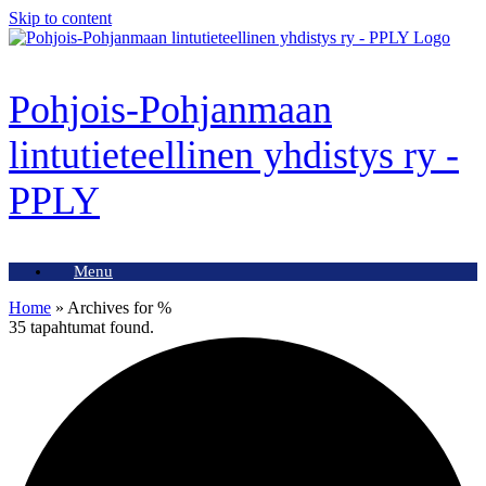
Skip to content
Pohjois-Pohjanmaan
lintutieteellinen yhdistys ry -
PPLY
Menu
Home
»
Archives for %
35 tapahtumat found.