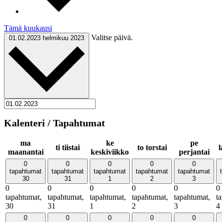
Tämä kuukausi
Valitse päivä.
01.02.2023
helmikuu 2023
Kalenteri / Tapahtumat
ma
ke
pe
ti
tiistai
to
torstai
maanantai
keskiviikko
perjantai
0
0
0
0
0
tapahtumat
tapahtumat
tapahtumat
tapahtumat
tapahtumat
30
31
1
2
3
0
0
0
0
0
0
tapahtumat,
tapahtumat,
tapahtumat,
tapahtumat,
tapahtumat,
t
30
31
1
2
3
4
0
0
0
0
0