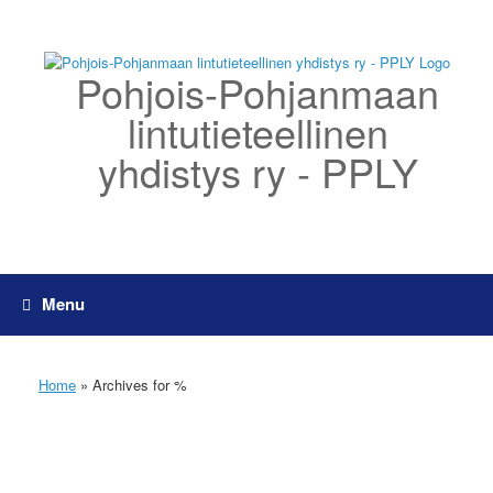
Skip
to
content
Pohjois-Pohjanmaan
lintutieteellinen
yhdistys ry - PPLY
Menu
Home
»
Archives for %